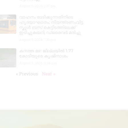
August 6, 2026
3:37 pm
വാഹനം ഓടിക്കുന്നതിനിടെ
ഹൃദയാഘാതം; നിയന്ത്രണംവിട്ട
സ്കൂൾ ബസ് കെട്ടിടത്തിലേക്ക്
ഇടിച്ചുകയറി, ഡ്രൈവർ മരിച്ചു
August 5, 2026
7:39 pm
കനത്ത മഴ: ജില്ലയിൽ 1.77
കോടിയുടെ കൃഷിനാശം
August 5, 2026
11:34 am
« Previous
Next »