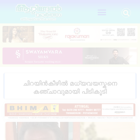
ചിറയിൻകീഴിൽ മധ്യവയസ്കനെ
കഞ്ചാവുമായി പിടികൂടി