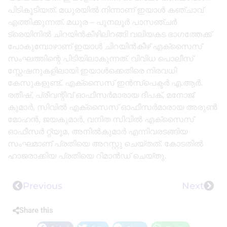
പിടികൂടിയത്. മധുരയിൽ നിന്നാണ് ഇയാൾ കഞ്ചാവ്
എത്തിക്കുന്നത്. മധുര – പുനലൂർ പാസഞ്ചർ
ട്രെയിനിൽ ചിറയിൻകീഴിലിറങ്ങി വലിയകട ഭാഗത്തേക്ക്
പോകുമ്പോഴാണ് ഇയാൾ ചിറയിൻകീഴ് എക്സൈസ്
സംഘത്തിന്റെ പിടിയിലാകുന്നത്. വിവിധ പൊലീസ്
സ്റ്റേഷനുകളിലായി ഇയാൾക്കെതിരെ നിരവധി
കേസുകളുണ്ട്. എക്സൈസ് ഇൻസ്പെക്ടർ എ.ആർ.
രതീഷ്, പ്രീവന്റീവ് ഓഫീസ‌ർമാരായ ദീപക്, മനോജ്
കുമാർ, സിവിൽ എക്സൈസ് ഓഫീസർമാരായ അരുൺ
മോഹൻ, ജയകുമാർ, വനിത സിവിൽ എക്സൈസ്
ഓഫീസർ റ്റ്യൂമ, അനിൽകുമാർ എന്നിവരടങ്ങിയ
സംഘമാണ് പ്രതിയെ അറസ്റ്റു ചെയ്തത്. കോടതിൽ
ഹാജരാക്കിയ പ്രതിയെ റിമാൻഡ് ചെയ്തു.
Previous
Next
Share this