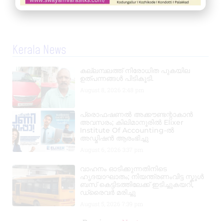
Kerala News
കല്ലമ്പലത്ത് നിരോധിത പുകയില
ഉത്പന്നങ്ങൾ പിടികൂടി.
August 8, 2026
2:48 pm
പ്രൊഫഷണൽ അക്കൗണ്ടന്റാകാൻ
അവസരം; കിലിമാനൂരിൽ Elixer
Institute Of Accounting-ൽ
അഡ്മിഷൻ ആരംഭിച്ചു
August 6, 2026
3:37 pm
വാഹനം ഓടിക്കുന്നതിനിടെ
ഹൃദയാഘാതം; നിയന്ത്രണംവിട്ട സ്കൂൾ
ബസ് കെട്ടിടത്തിലേക്ക് ഇടിച്ചുകയറി,
ഡ്രൈവർ മരിച്ചു
August 5, 2026
7:39 pm