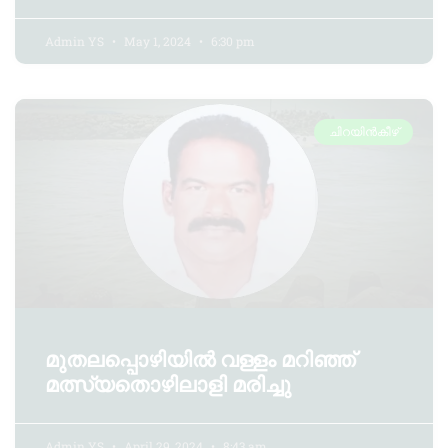
Admin YS
May 1, 2024
6:30 pm
ചിറയിൻകീഴ്
മുതലപ്പൊഴിയിൽ വള്ളം മറിഞ്ഞ്
മത്സ്യതൊഴിലാളി മരിച്ചു
Admin YS
April 29, 2024
8:43 am