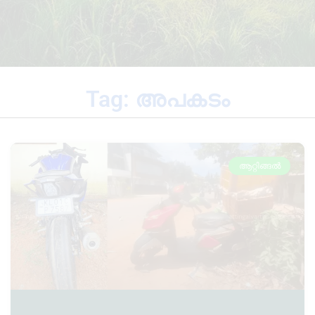
Tag: അപകടം
ആറ്റിങ്ങൽ