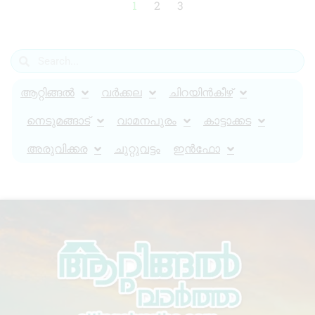
1
2
3
ആറ്റിങ്ങൽ
വർക്കല
ചിറയിൻകീഴ്
നെടുമങ്ങാട്
വാമനപുരം
കാട്ടാക്കട
അരുവിക്കര
ചുറ്റുവട്ടം
ഇൻഫോ