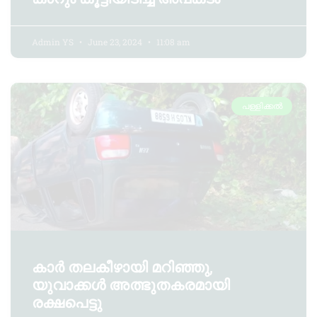
Admin YS
June 23, 2024
11:08 am
പള്ളിക്കൽ
കാർ തലകീഴായി മറിഞ്ഞു,
യുവാക്കൾ അത്ഭുതകരമായി
രക്ഷപെട്ടു