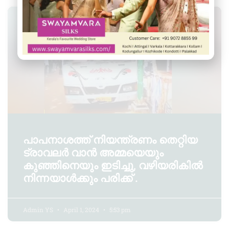
വർക്കല
പാപനാശത്ത് നിയന്ത്രണം തെറ്റിയ
ട്രാവലർ വാൻ അമ്മയെയും
കുഞ്ഞിനെയും ഇടിച്ചു, വഴിയരികിൽ
നിന്നയാൾക്കും പരിക്ക് .
Admin YS
April 1, 2024
5:53 pm