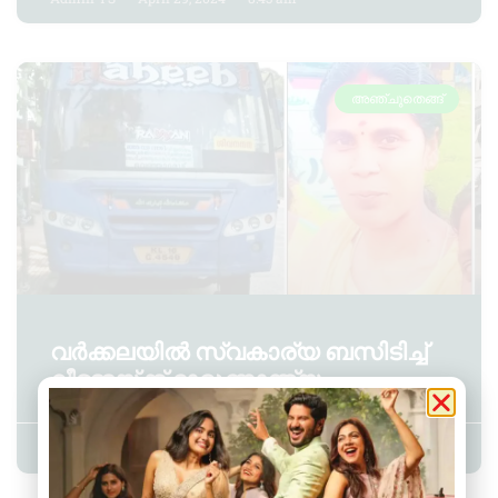
അഞ്ചുതെങ്ങ്
വർക്കലയിൽ സ്വകാര്യ ബസിടിച്ച്
വീട്ടമ്മയ്ക്ക് ദാരുണാന്ത്യം.
Admin YS
April 8, 2024
11:45 am