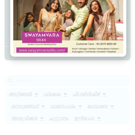
വിവാഹത്തിന് 200 പവനും കാറും
വാച്ചും, ഭാര്യയെ ഗൾഫിൽ
കൊണ്ടുപോകാൻ 47 സെന്റ്
സ്ഥലവും എഴുതി വാങ്ങി, ഒടുവിൽ
എല്ലാം തിരിച്ചു നൽകേണ്ടി വന്നു
Admin YS
March 28, 2023
10:49 am
ആറ്റിങ്ങൽ
വർക്കല
ചിറയിൻകീഴ്
നെടുമങ്ങാട്
വാമനപുരം
കാട്ടാക്കട
അരുവിക്കര
ചുറ്റുവട്ടം
ഇൻഫോ