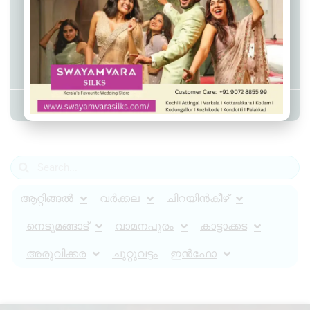
ആലംകോട് പ്രദേശത്തെ നിരവധി
ഹോട്ടലുകളിൽ പരിശോധന നടത്തി,
പഴകിയ ഭക്ഷണപദാർത്ഥങ്ങൾ
പിടികൂടി
Admin YS
January 12, 2023
7:38 pm
ആറ്റിങ്ങൽ
വർക്കല
ചിറയിൻകീഴ്
നെടുമങ്ങാട്
വാമനപുരം
കാട്ടാക്കട
അരുവിക്കര
ചുറ്റുവട്ടം
ഇൻഫോ