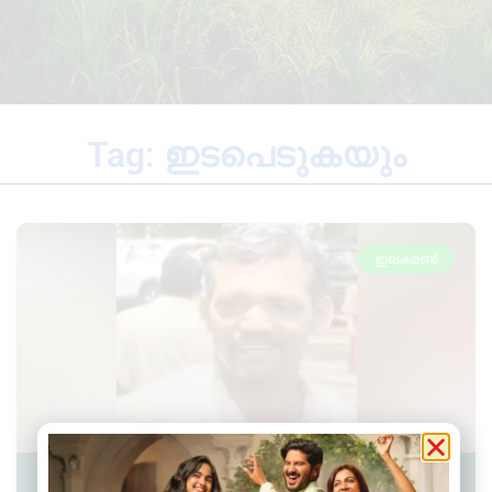
Tag: ഇടപെടുകയും
ഇലകമൺ