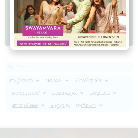
മാധ്യമപ്രവര്‍ത്തകയെ ആക്രമിച്ച
ശേഷം കടന്നുകളഞ്ഞയാള്‍
പിടിയില്‍
Admin YS
May 7, 2024
7:56 am
ആറ്റിങ്ങൽ
വർക്കല
ചിറയിൻകീഴ്
നെടുമങ്ങാട്
വാമനപുരം
കാട്ടാക്കട
അരുവിക്കര
ചുറ്റുവട്ടം
ഇൻഫോ