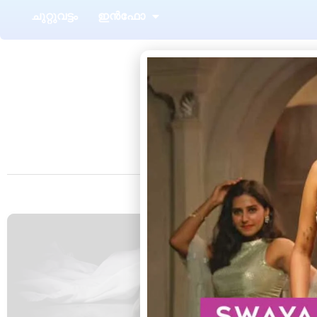
ചുറ്റുവട്ടം
ഇൻഫോ
Tag
കടയ്ക്കാവൂർ