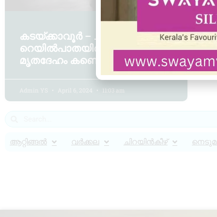
കടയ്ക്കാവൂർ – ചിറയിൻകീഴ്
റെയിൽപാതയിൽ യുവാവിന്റെ
മൃതദേഹം കണ്ടെത്തി.
Admin YS
April 6, 2024
11:03 am
ആറ്റിങ്ങൽ
വർക്കല
ചിറയിൻകീഴ്
നെടുമങ