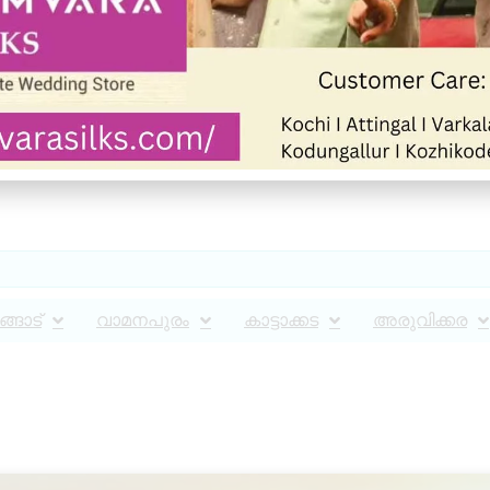
്ങാട്
വാമനപുരം
കാട്ടാക്കട
അരുവിക്കര