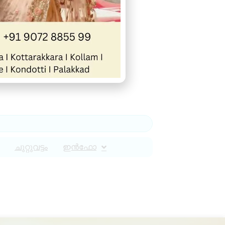
ചുറ്റുവട്ടം
ഇൻഫോ