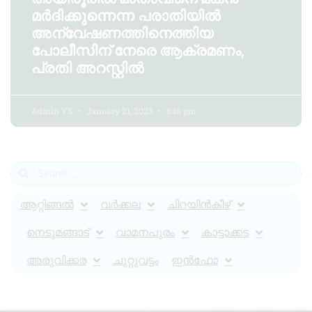
മർദിക്കുന്നെന്ന പരാതിയിൽ
അന്വേഷണത്തിനെത്തിയ
പോലീസിന് നേരെ ആക്രമണം,
പ്രതി അറസ്റ്റിൽ
Admin YS
January 21, 2023
6:16 pm
ആറ്റിങ്ങൽ
വർക്കല
ചിറയിൻകീഴ്
നെടുമങ്ങാട്
വാമനപുരം
കാട്ടാക്കട
അരുവിക്കര
ചുറ്റുവട്ടം
ഇൻഫോ