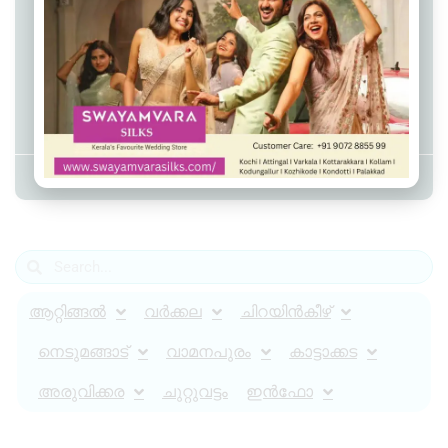
മാനവ സേവ വെൽഫെയർ
സൊസൈറ്റി വാർഷികാഘോഷം
ആഗസ്റ്റ് 1, 2 തീയതികളിൽ; ഭരത്
ഗോപി പുരസ്‌കാരം ലാലു
അലക്സിന്
Admin YS
July 7, 2026
8:56 pm
ആറ്റിങ്ങൽ
വർക്കല
ചിറയിൻകീഴ്
നെടുമങ്ങാട്
വാമനപുരം
കാട്ടാക്കട
അരുവിക്കര
ചുറ്റുവട്ടം
ഇൻഫോ