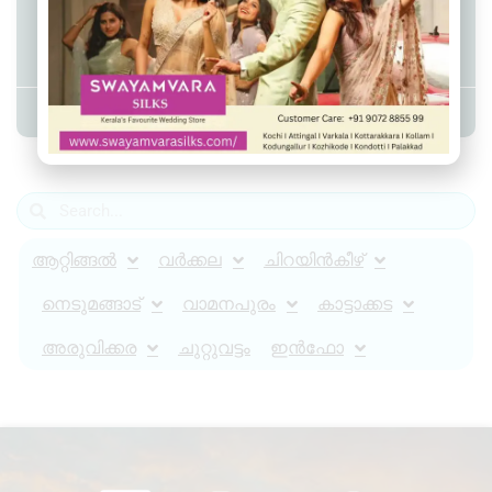
വർക്കലയിൽ ഇ-സിഗരറ്റുകൾ
പിടികൂടി; കട ഉടമക്കെതിരെ കേസ്
Admin YS
June 10, 2026
10:57 am
ആറ്റിങ്ങൽ
വർക്കല
ചിറയിൻകീഴ്
നെടുമങ്ങാട്
വാമനപുരം
കാട്ടാക്കട
അരുവിക്കര
ചുറ്റുവട്ടം
ഇൻഫോ