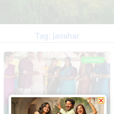
Tag: javahar
പെരിങ്ങമല