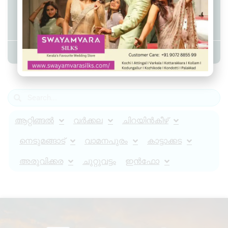
തെന്നൂർ ജവഹർ ഗവ എൽ.പി.എസ്
പ്രവേശനോത്സവം
Admin YS
June 8, 2026
12:26 pm
ആറ്റിങ്ങൽ
വർക്കല
ചിറയിൻകീഴ്
നെടുമങ്ങാട്
വാമനപുരം
കാട്ടാക്കട
അരുവിക്കര
ചുറ്റുവട്ടം
ഇൻഫോ