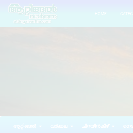
HOME
CATEG
ആറ്റിങ്ങൽ
വർക്കല
ചിറയിൻകീഴ്
നെടു