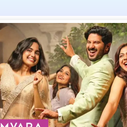
Tag: library
ചിറയിൻകീഴ്