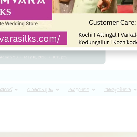
അറിവും അനുഭവങ്ങളും
ജീവിതത്തിന് ശക്തി പകരുന്നു :
രാധാകൃഷ്ണൻ കുന്നുംപുറം
Admin YS
May 18, 2026
10:13 pm
്ങാട്
വാമനപുരം
കാട്ടാക്കട
അരുവിക്കര