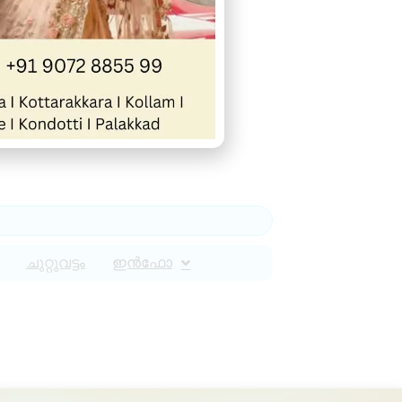
ചുറ്റുവട്ടം
ഇൻഫോ