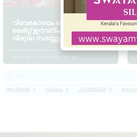
വിവേകോദയം ലൈബ്രറിയിൽ
മെരിറ്റ് ഈവനിംഗും ലഹരി
വിരുദ്ധ സദസ്സും
Admin YS
July 11, 2026
9:17 pm
ആറ്റിങ്ങൽ
വർക്കല
ചിറയിൻകീഴ്
നെടുമങ