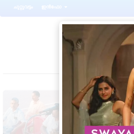
ചുറ്റുവട്ടം
ഇൻഫോ
അഴൂർ