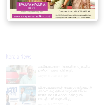
Kerala News
കല്ലമ്പലത്ത് നിരോധിത പുകയില
ഉത്പന്നങ്ങൾ പിടികൂടി.
August 8, 2026
2:48 pm
പ്രൊഫഷണൽ അക്കൗണ്ടന്റാകാൻ
അവസരം; കിലിമാനൂരിൽ Elixer
Institute Of Accounting-ൽ
അഡ്മിഷൻ ആരംഭിച്ചു
August 6, 2026
3:37 pm