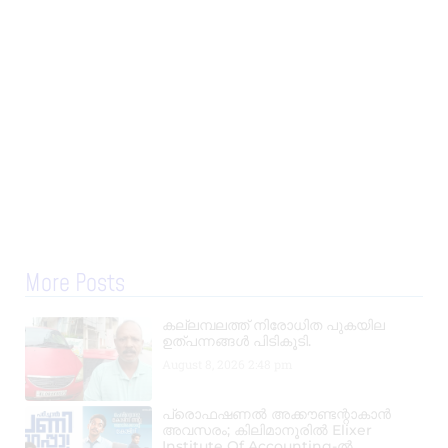
More Posts
കല്ലമ്പലത്ത് നിരോധിത പുകയില
ഉത്പന്നങ്ങൾ പിടികൂടി.
August 8, 2026
2:48 pm
പ്രൊഫഷണൽ അക്കൗണ്ടന്റാകാൻ
അവസരം; കിലിമാനൂരിൽ Elixer
Institute Of Accounting-ൽ