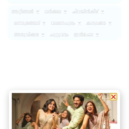
ആറ്റിങ്ങൽ
വർക്കല
ചിറയിൻകീഴ്
നെടുമങ്ങാട്
വാമനപുരം
കാട്ടാക്കട
അരുവിക്കര
ചുറ്റുവട്ടം
ഇൻഫോ