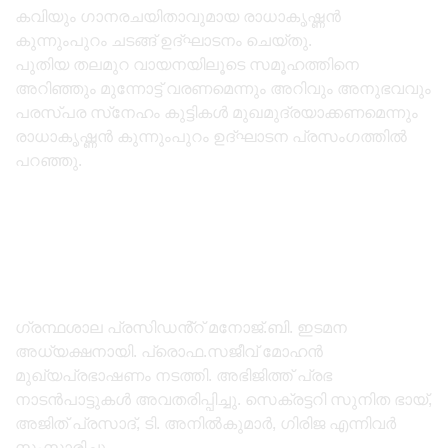
കവിയും ഗാനരചയിതാവുമായ രാധാകൃഷ്ണൻ
കുന്നുംപുറം ചടങ്ങ് ഉദ്ഘാടനം ചെയ്തു.
പുതിയ തലമുറ വായനയിലൂടെ സമൂഹത്തിനെ
അറിഞ്ഞും മുന്നോട്ട് വരണമെന്നും അറിവും അനുഭവവും
പരസ്പര സ്‌നേഹം കുട്ടികൾ മുഖമുദ്രയാക്കണമെന്നും
രാധാകൃഷ്ണൻ കുന്നുംപുറം ഉദ്ഘാടന പ്രസംഗത്തിൽ
പറഞ്ഞു.
ഗ്രന്ഥശാല പ്രസിഡൻ്റ് മനോജ്.ബി. ഇടമന
അധ്യക്ഷനായി. പ്രൊഫ.സജീവ് മോഹൻ
മുഖ്യപ്രഭാഷണം നടത്തി. അഭിജിത്ത് പ്രഭ
നാടൻപാട്ടുകൾ അവതരിപ്പിച്ചു. സെക്രട്ടറി സുനിത ഭായ്,
അജിത് പ്രസാദ്, ടി. അനിൽകുമാർ, ഗിരിജ എന്നിവർ
സംസാരിച്ചു.