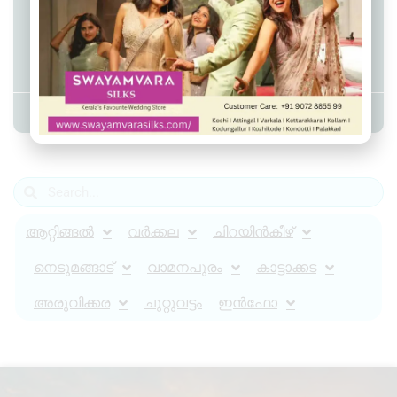
മാധ്യമപ്രവര്‍ത്തകയെ ആക്രമിച്ച
ശേഷം കടന്നുകളഞ്ഞയാള്‍
പിടിയില്‍
Admin YS
May 7, 2024
7:56 am
ആറ്റിങ്ങൽ
വർക്കല
ചിറയിൻകീഴ്
നെടുമങ്ങാട്
വാമനപുരം
കാട്ടാക്കട
അരുവിക്കര
ചുറ്റുവട്ടം
ഇൻഫോ