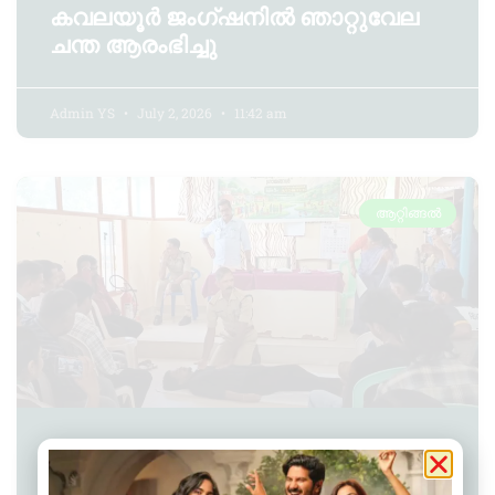
കവലയൂർ ജംഗ്ഷനിൽ ഞാറ്റുവേല
ചന്ത ആരംഭിച്ചു
Admin YS
July 2, 2026
11:42 am
ആറ്റിങ്ങൽ
മണമ്പൂർ ഗ്രാമപഞ്ചായത്തിൽ
ദുരന്ത നിവാരണ സേന