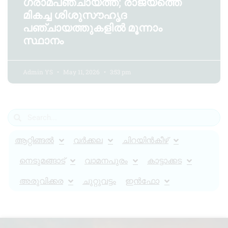
ഗ്രാമപഞ്ചായത്ത്; രാജ്യത്തെ
മികച്ച ശിശുസൗഹൃദ
പഞ്ചായത്തുകളിൽ മൂന്നാം
സ്ഥാനം
Admin YS
May 11, 2026
3:53 pm
ആറ്റിങ്ങൽ
വർക്കല
ചിറയിൻകീഴ്
നെടുമങ്ങാട്
വാമനപുരം
കാട്ടാക്കട
അരുവിക്കര
ചുറ്റുവട്ടം
ഇൻഫോ