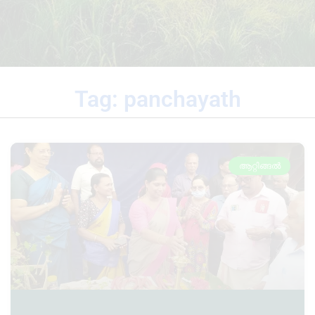
Tag: panchayath
ആറ്റിങ്ങൽ