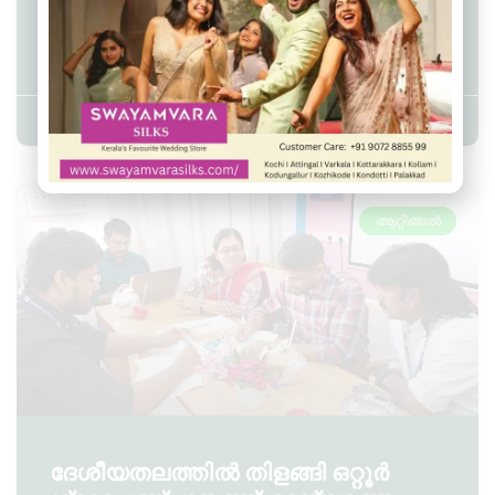
അംഗങ്ങൾക്കുള്ള പരിശീലനം
നടന്നു.
Admin YS
June 6, 2026
3:16 pm
ആറ്റിങ്ങൽ
ദേശീയതലത്തിൽ തിളങ്ങി ഒറ്റൂർ