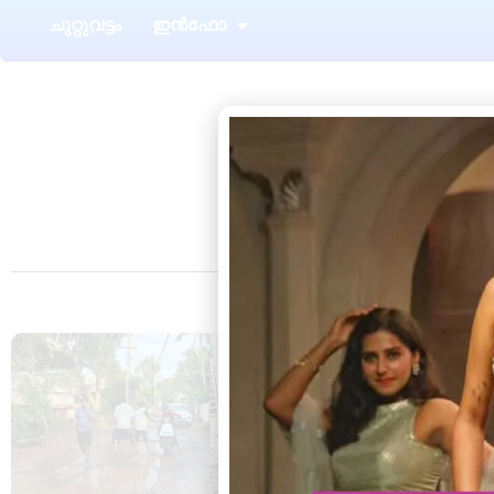
ചുറ്റുവട്ടം
ഇൻഫോ
T
ആറ്റിങ്ങൽ