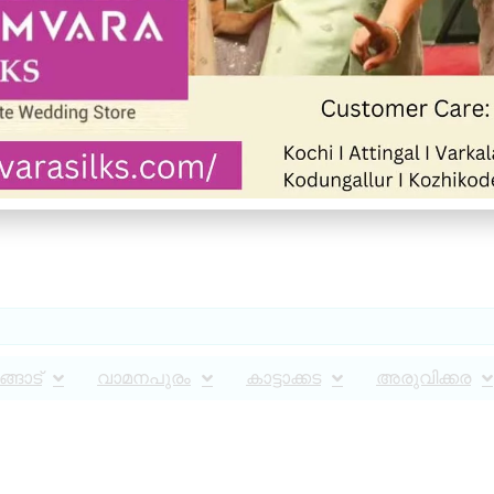
്ങാട്
വാമനപുരം
കാട്ടാക്കട
അരുവിക്കര