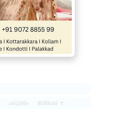
ചുറ്റുവട്ടം
ഇൻഫോ