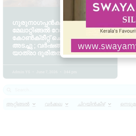
ഗുരുനാഗപ്പൻകാവ്–
മേലാറ്റിങ്ങൽ റോഡിൽ
കോൺക്രീറ്റ് ചെയ്ത് കുഴി
അടച്ചു ; വർഷങ്ങളായുള്ള
യാത്രാ ദുരിതത്തിന് പരിഹാരം
Admin YS
June 7, 2026
3:44 pm
ആറ്റിങ്ങൽ
വർക്കല
ചിറയിൻകീഴ്
നെടുമങ