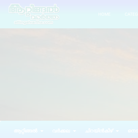
HOME
CATEG
ആറ്റിങ്ങൽ
വർക്കല
ചിറയിൻകീഴ്
നെടു