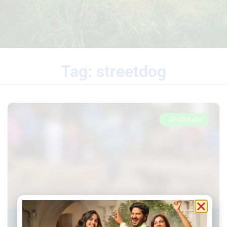
Tag: streetdog
ചിറയിൻകീഴ്