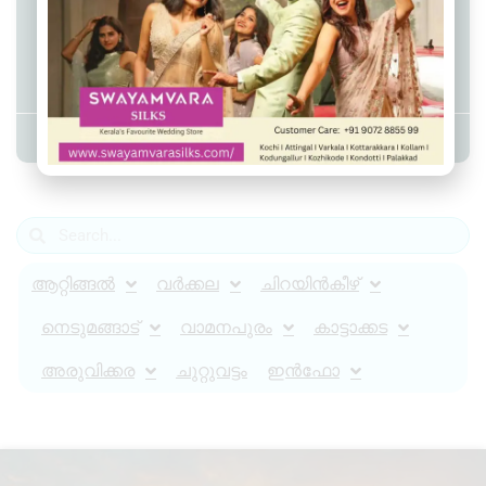
ചിറയിൻകീഴ് എസ്‌ബി‌ഐ ബാങ്കിന്
മുന്നിൽ തെരുവ് നായ ആക്രമണം;
ടെലികോം ജീവനക്കാരന് കടിയേറ്റു
Admin YS
May 18, 2026
9:59 pm
ആറ്റിങ്ങൽ
വർക്കല
ചിറയിൻകീഴ്
നെടുമങ്ങാട്
വാമനപുരം
കാട്ടാക്കട
അരുവിക്കര
ചുറ്റുവട്ടം
ഇൻഫോ