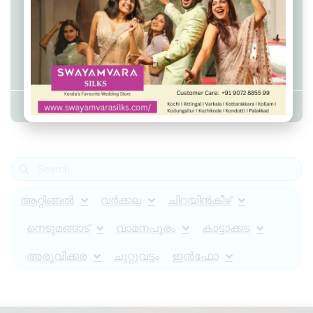
തോന്നയ്ക്കല്‍ ഗവ:
ഹയര്‍സെക്കന്‍ഡറി സ്കൂളില്‍
എസ്.പി.സി ക്രിസ്മസ് അവധിക്കാല
ക്യാമ്പ്
Admin YS
January 1, 2023
2:59 pm
ആറ്റിങ്ങൽ
വർക്കല
ചിറയിൻകീഴ്
നെടുമങ്ങാട്
വാമനപുരം
കാട്ടാക്കട
അരുവിക്കര
ചുറ്റുവട്ടം
ഇൻഫോ