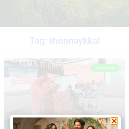
Tag: thonnaykkal
ചിറയിൻകീഴ്