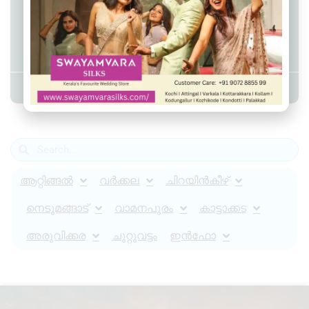
മാധ്യമപ്രവര്‍ത്തകയെ ആക്രമിച്ച
ശേഷം കടന്നുകളഞ്ഞയാള്‍
പിടിയില്‍
Admin YS
May 7, 2024
7:56 am
ആറ്റിങ്ങൽ
വർക്കല
ചിറയിൻകീഴ്
നെടുമങ്ങാട്
വാമനപുരം
കാട്ടാക്കട
അരുവിക്കര
ചുറ്റുവട്ടം
ഇൻഫോ