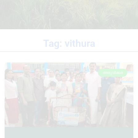
Tag: vithura
അരുവിക്കര