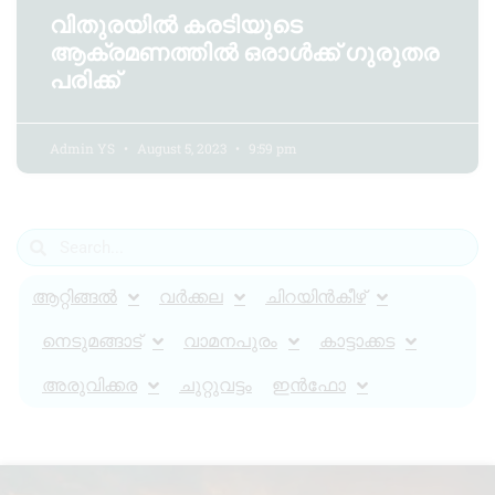
വിതുരയില്‍ കരടിയുടെ
ആക്രമണത്തില്‍ ഒരാള്‍ക്ക് ഗുരുതര
പരിക്ക്
Admin YS
August 5, 2023
9:59 pm
ആറ്റിങ്ങൽ
വർക്കല
ചിറയിൻകീഴ്
നെടുമങ്ങാട്
വാമനപുരം
കാട്ടാക്കട
അരുവിക്കര
ചുറ്റുവട്ടം
ഇൻഫോ