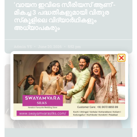
‘വായന ഇവിടെ സീരിയസ് ആണ്’-
മികച്ച 3 പദ്ധതികളുമായി വിതുര
സ്‌കൂളിലെ വിദ്യാർഥികളും
അധ്യാപകരും
Admin YS
June 20, 2026
5:52 pm
അരുവിക്കര