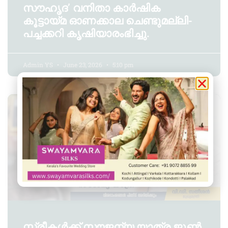
സൗഹൃദ’ വനിതാ കാർഷിക
കൂട്ടായ്മ ഓണക്കാല ചെണ്ടുമല്ലി-
പച്ചക്കറി കൃഷിയാരംഭിച്ചു.
Admin YS
June 23, 2026
5:10 pm
ചുറ്റുവട്ടം
സ്ത്രീകൾക്ക് സൗജന്യ യാത്ര ജൂൺ