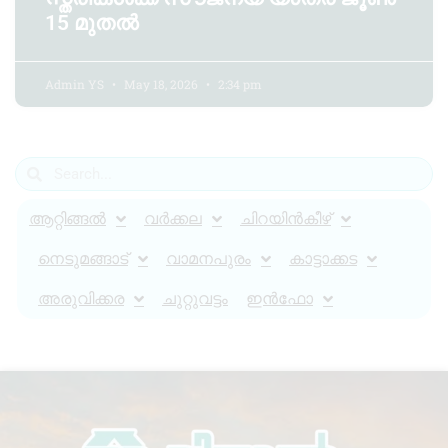
15 മുതൽ
Admin YS
May 18, 2026
2:34 pm
ആറ്റിങ്ങൽ
വർക്കല
ചിറയിൻകീഴ്
നെടുമങ്ങാട്
വാമനപുരം
കാട്ടാക്കട
അരുവിക്കര
ചുറ്റുവട്ടം
ഇൻഫോ