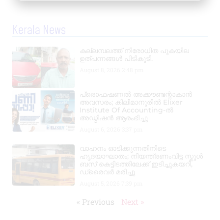
Kerala News
കല്ലമ്പലത്ത് നിരോധിത പുകയില
ഉത്പന്നങ്ങൾ പിടികൂടി.
August 8, 2026
2:48 pm
പ്രൊഫഷണൽ അക്കൗണ്ടന്റാകാൻ
അവസരം; കിലിമാനൂരിൽ Elixer
Institute Of Accounting-ൽ
അഡ്മിഷൻ ആരംഭിച്ചു
August 6, 2026
3:37 pm
വാഹനം ഓടിക്കുന്നതിനിടെ
ഹൃദയാഘാതം; നിയന്ത്രണംവിട്ട സ്കൂൾ
ബസ് കെട്ടിടത്തിലേക്ക് ഇടിച്ചുകയറി,
ഡ്രൈവർ മരിച്ചു
August 5, 2026
7:39 pm
« Previous
Next »