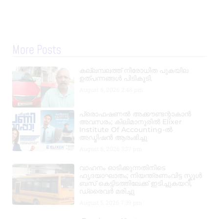
More Posts
കല്ലമ്പലത്ത് നിരോധിത പുകയില
ഉത്പന്നങ്ങൾ പിടികൂടി.
August 8, 2026
2:48 pm
പ്രൊഫഷണൽ അക്കൗണ്ടന്റാകാൻ
അവസരം; കിലിമാനൂരിൽ Elixer
Institute Of Accounting-ൽ
അഡ്മിഷൻ ആരംഭിച്ചു
August 6, 2026
3:37 pm
വാഹനം ഓടിക്കുന്നതിനിടെ
ഹൃദയാഘാതം; നിയന്ത്രണംവിട്ട സ്കൂൾ
ബസ് കെട്ടിടത്തിലേക്ക് ഇടിച്ചുകയറി,
ഡ്രൈവർ മരിച്ചു
August 5, 2026
7:39 pm