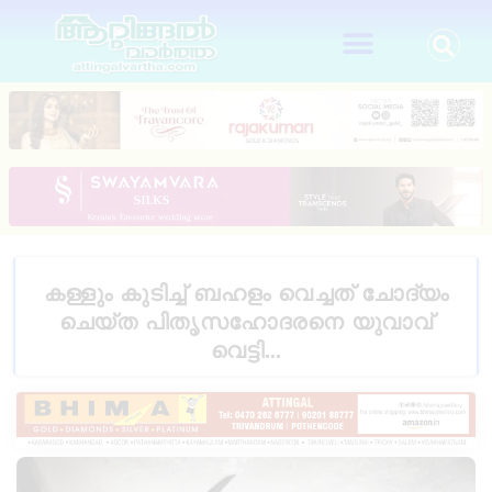
കള്ളും കുടിച്ച് ബഹളം വെച്ചത് ചോദ്യം
ചെയ്ത പിതൃസഹോദരനെ യുവാവ്
വെട്ടി…