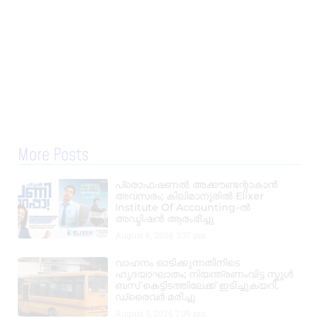
More Posts
പ്രൊഫഷണൽ അക്കൗണ്ടന്റാകാൻ
അവസരം; കിലിമാനൂരിൽ Elixer
Institute Of Accounting-ൽ
അഡ്മിഷൻ ആരംഭിച്ചു
August 6, 2026
3:37 pm
വാഹനം ഓടിക്കുന്നതിനിടെ
ഹൃദയാഘാതം; നിയന്ത്രണംവിട്ട സ്കൂൾ
ബസ് കെട്ടിടത്തിലേക്ക് ഇടിച്ചുകയറി,
ഡ്രൈവർ മരിച്ചു
August 5, 2026
7:39 pm