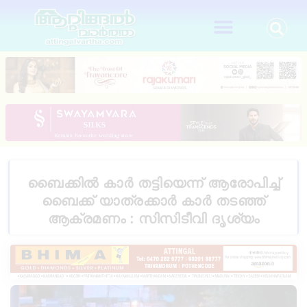
ബൈക്കിൽ കാർ തട്ടിയെന്ന് ആരോപിച്ച്
ബൈക്ക് യാത്രക്കാർ കാർ തടഞ്ഞ്
ആക്രമണം : സിസിടീവി ദൃശ്യം