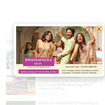
Kerala News
പ്രൊഫഷണൽ അക്കൗണ്ടന്റാകാൻ
അവസരം; കിലിമാനൂരിൽ Elixer
Institute Of Accounting-ൽ
അഡ്മിഷൻ ആരംഭിച്ചു
August 6, 2026
3:37 pm
വാഹനം ഓടിക്കുന്നതിനിടെ
ഹൃദയാഘാതം; നിയന്ത്രണംവിട്ട സ്കൂൾ
ബസ് കെട്ടിടത്തിലേക്ക് ഇടിച്ചുകയറി,
ഡ്രൈവർ മരിച്ചു
August 5, 2026
7:39 pm
കനത്ത മഴ: ജില്ലയിൽ 1.77 കോടിയുടെ