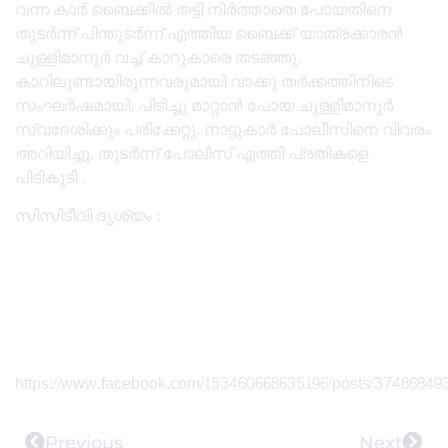
വന്ന കാർ ബൈക്കിൽ തട്ടി നിർത്താതെ പോയതിനെ
തുടർന്ന് പിന്തുടർന്ന് എത്തിയ ബൈക്ക് യാത്രക്കാരൻ
ചുള്ളിമാനൂർ വച്ച് കാറുകാരെ തടഞ്ഞു.
കാറിലുണ്ടായിരുന്നവരുമായി വാക്കു തർക്കത്തിനിടെ
സംഘർഷമായി. പിടിച്ചു മാറ്റാൻ പോയ ചുള്ളിമാനൂർ
സ്വദേശിക്കും പരിക്കേറ്റു. നാട്ടുകാർ പോലീസിനെ വിവരം
അറിയിച്ചു. തുടർന്ന് പോലീസ് എത്തി പ്രതികളെ
പിടികൂടി .
സിസിടീവി ദൃശ്യം :
https://www.facebook.com/153460668635196/posts/37486849
Previous
Next