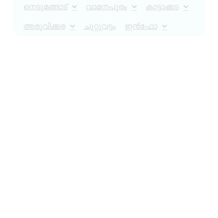
നെടുമങ്ങാട്
വാമനപുരം
കാട്ടാക്കട
അരുവിക്കര
ചുറ്റുവട്ടം
ഇൻഫോ