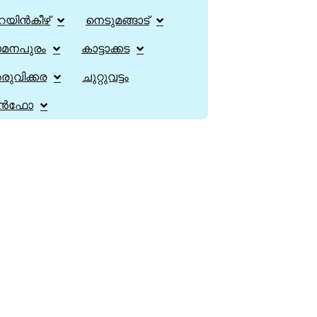
റയിൻകീഴ്
നെടുമങ്ങാട്
ാമനപുരം
കാട്ടാക്കട
ുവിക്കര
ചുറ്റുവട്ടം
ൻഫോ