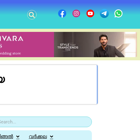
െ
ിങ്ങൽ
വർക്കല