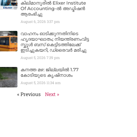
കിലിമാനൂരിൽ Elixer Institute
Of Accounting-ൽ അഡ്മിഷൻ
ആരംഭിച്ചു
August 6, 2026
3:37 pm
വാഹനം ഓടിക്കുന്നതിനിടെ
ഹൃദയാഘാതം; നിയന്ത്രണംവിട്ട
സ്കൂൾ ബസ് കെട്ടിടത്തിലേക്ക്
ഇടിച്ചുകയറി, ഡ്രൈവർ മരിച്ചു
August 5, 2026
7:39 pm
കനത്ത മഴ: ജില്ലയിൽ 1.77
കോടിയുടെ കൃഷിനാശം
August 5, 2026
11:34 am
« Previous
Next »