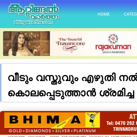
HOME
CATEG
വീടും വസ്തുവും എഴുതി ന
കൊലപ്പെടുത്താന്‍ ശ്രമിച്ച മ