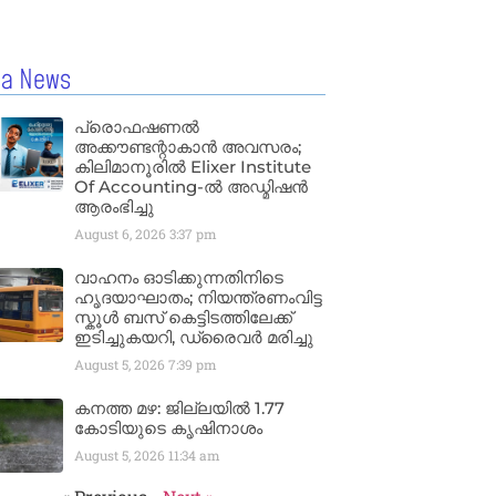
la News
പ്രൊഫഷണൽ
അക്കൗണ്ടന്റാകാൻ അവസരം;
കിലിമാനൂരിൽ Elixer Institute
Of Accounting-ൽ അഡ്മിഷൻ
ആരംഭിച്ചു
August 6, 2026
3:37 pm
വാഹനം ഓടിക്കുന്നതിനിടെ
ഹൃദയാഘാതം; നിയന്ത്രണംവിട്ട
സ്കൂൾ ബസ് കെട്ടിടത്തിലേക്ക്
ഇടിച്ചുകയറി, ഡ്രൈവർ മരിച്ചു
August 5, 2026
7:39 pm
കനത്ത മഴ: ജില്ലയിൽ 1.77
കോടിയുടെ കൃഷിനാശം
August 5, 2026
11:34 am