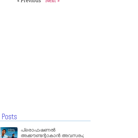
« Previous
Next »
 Posts
പ്രൊഫഷണൽ
അക്കൗണ്ടന്റാകാൻ അവസരം;