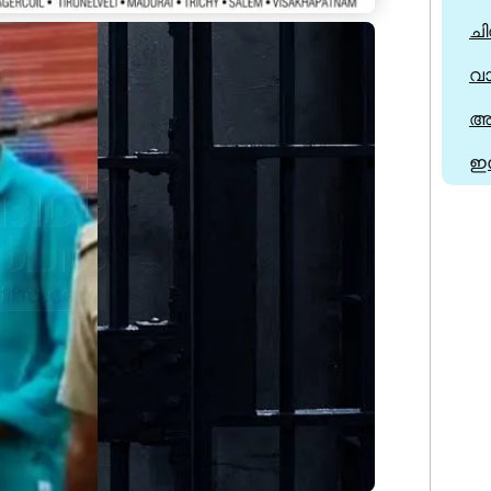
ചി
വ
അര
ഇ