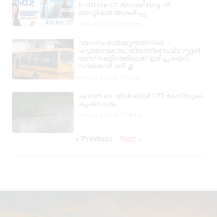
Institute Of Accounting-ൽ
അഡ്മിഷൻ ആരംഭിച്ചു
August 6, 2026
3:37 pm
വാഹനം ഓടിക്കുന്നതിനിടെ
ഹൃദയാഘാതം; നിയന്ത്രണംവിട്ട സ്കൂൾ
ബസ് കെട്ടിടത്തിലേക്ക് ഇടിച്ചുകയറി,
ഡ്രൈവർ മരിച്ചു
August 5, 2026
7:39 pm
കനത്ത മഴ: ജില്ലയിൽ 1.77 കോടിയുടെ
കൃഷിനാശം
August 5, 2026
11:34 am
« Previous
Next »