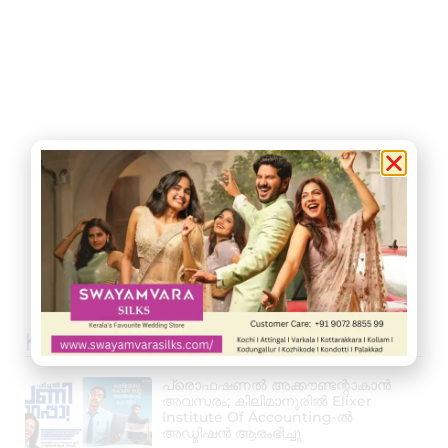
Kerala News
പ്രൊഫഷണൽ അക്കൗണ്ടന്റാകാൻ
അവസരം; കിലിമാനൂരിൽ Elixer
Institute Of Accounting-ൽ
അഡ്മിഷൻ ആരംഭിച്ചു