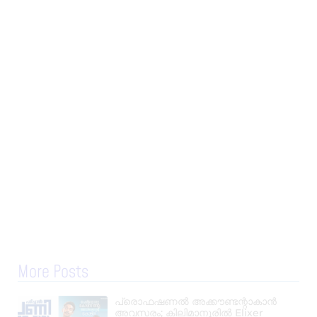
More Posts
പ്രൊഫഷണൽ അക്കൗണ്ടന്റാകാൻ
അവസരം; കിലിമാനൂരിൽ Elixer