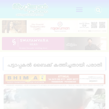
പട്ടാപ്പകൽ ബൈക്ക് കത്തിച്ചതായി പരാതി