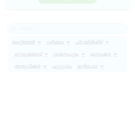
ആറ്റിങ്ങൽ
വർക്കല
ചിറയിൻകീഴ്
നെടുമങ്ങാട്
വാമനപുരം
കാട്ടാക്കട
അരുവിക്കര
ചുറ്റുവട്ടം
ഇൻഫോ