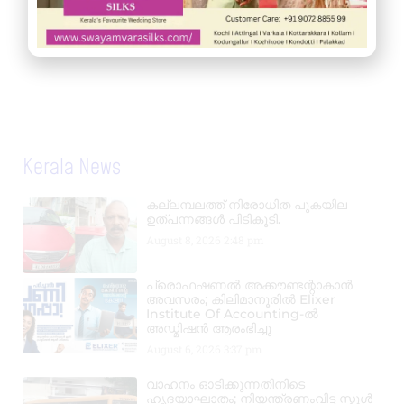
Kerala News
കല്ലമ്പലത്ത് നിരോധിത പുകയില
ഉത്പന്നങ്ങൾ പിടികൂടി.
August 8, 2026
2:48 pm
പ്രൊഫഷണൽ അക്കൗണ്ടന്റാകാൻ
അവസരം; കിലിമാനൂരിൽ Elixer
Institute Of Accounting-ൽ
അഡ്മിഷൻ ആരംഭിച്ചു
August 6, 2026
3:37 pm
വാഹനം ഓടിക്കുന്നതിനിടെ
ഹൃദയാഘാതം; നിയന്ത്രണംവിട്ട സ്കൂൾ