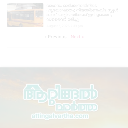
വാഹനം ഓടിക്കുന്നതിനിടെ
ഹൃദയാഘാതം; നിയന്ത്രണംവിട്ട സ്കൂൾ
ബസ് കെട്ടിടത്തിലേക്ക് ഇടിച്ചുകയറി,
ഡ്രൈവർ മരിച്ചു
August 5, 2026
7:39 pm
« Previous
Next »