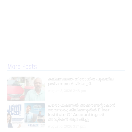
More Posts
കല്ലമ്പലത്ത് നിരോധിത പുകയില
ഉത്പന്നങ്ങൾ പിടികൂടി.
August 8, 2026
2:48 pm
പ്രൊഫഷണൽ അക്കൗണ്ടന്റാകാൻ
അവസരം; കിലിമാനൂരിൽ Elixer
Institute Of Accounting-ൽ
അഡ്മിഷൻ ആരംഭിച്ചു
August 6, 2026
3:37 pm