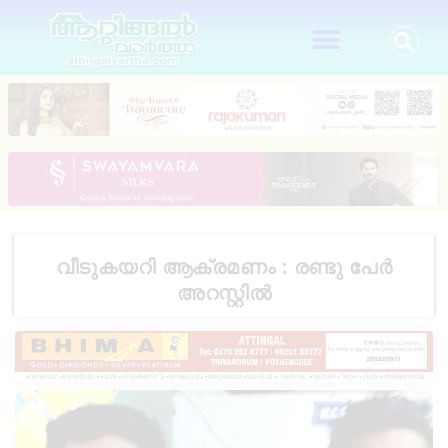
വീടുകയറി ആക്രമണം : രണ്ടു പേർ
അറസ്റ്റിൽ