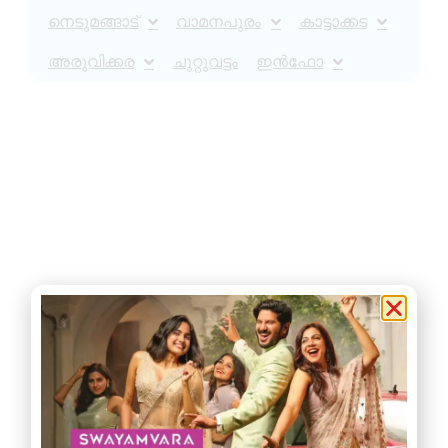
നെടുമങ്ങാട്
വാമനപുരം
കാട്ടാക്കട
അരുവിക്കര
ചുറ്റുവട്ടം
ഇൻഫോ