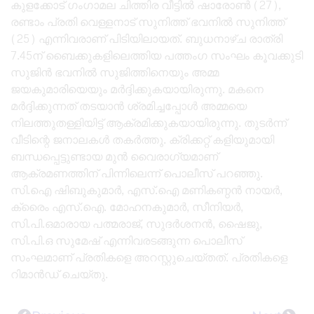
കുളക്കോട് ഗംഗാമല ചിത്തിര വീട്ടിൽ ഷാരോൺ (27),
രണ്ടാം പ്രതി വെള്ളനാട് സുനിത്ത് ഭവനിൽ സുനിത്ത്
(25) എന്നിവരാണ് പിടിയിലായത്. ബുധനാഴ്ച രാത്രി
7.45ന് ബൈക്കുകളിലെത്തിയ പത്തംഗ സംഘം കൂവക്കുടി
സുജിൻ ഭവനിൽ സുജിത്തിനെയും അമ്മ
ജയകുമാരിയെയും മർദ്ദിക്കുകയായിരുന്നു. മകനെ
മർദ്ദിക്കുന്നത് തടയാൻ ശ്രമിച്ചപ്പോൾ അമ്മയെ
നിലത്തുതള്ളിയിട്ട് ആക്രമിക്കുകയായിരുന്നു. തുടർന്ന്
വീടിന്റെ ജനാലകൾ തകർത്തു. ക്രിക്കറ്റ് കളിയുമായി
ബന്ധപ്പെട്ടുണ്ടായ മുൻ വൈരാഗ്യമാണ്
ആക്രമണത്തിന് പിന്നിലെന്ന് പൊലീസ് പറഞ്ഞു.
സി.ഐ ഷിബുകുമാർ, എസ്.ഐ മണികണ്ഠൻ നായർ,
ക്രൈം എസ്.ഐ. മോഹനകുമാർ, സീനിയർ,
സി.പി.ഒമാരായ പത്മരാജ്, സുദർശനൻ, ഷൈജു,
സി.പി.ഒ സുമേഷ് എന്നിവരടങ്ങുന്ന പൊലീസ്
സംഘമാണ് പ്രതികളെ അറസ്റ്റുചെയ്‌തത്. പ്രതികളെ
റിമാൻഡ് ചെയ്‌തു.