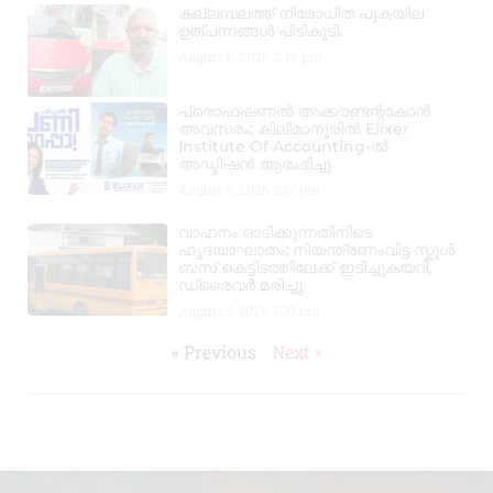
കല്ലമ്പലത്ത് നിരോധിത പുകയില
ഉത്പന്നങ്ങൾ പിടികൂടി.
August 8, 2026
2:48 pm
പ്രൊഫഷണൽ അക്കൗണ്ടന്റാകാൻ
അവസരം; കിലിമാനൂരിൽ Elixer
Institute Of Accounting-ൽ
അഡ്മിഷൻ ആരംഭിച്ചു
August 6, 2026
3:37 pm
വാഹനം ഓടിക്കുന്നതിനിടെ
ഹൃദയാഘാതം; നിയന്ത്രണംവിട്ട സ്കൂൾ
ബസ് കെട്ടിടത്തിലേക്ക് ഇടിച്ചുകയറി,
ഡ്രൈവർ മരിച്ചു
August 5, 2026
7:39 pm
« Previous
Next »