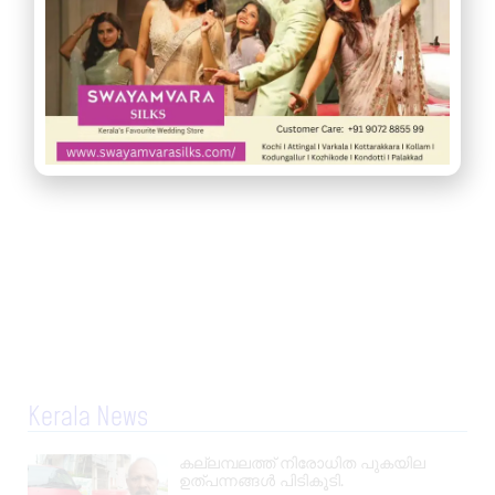
Kerala News
കല്ലമ്പലത്ത് നിരോധിത പുകയില
ഉത്പന്നങ്ങൾ പിടികൂടി.