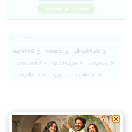
Join WhatsApp Community
ആറ്റിങ്ങൽ
വർക്കല
ചിറയിൻകീഴ്
നെടുമങ്ങാട്
വാമനപുരം
കാട്ടാക്കട
അരുവിക്കര
ചുറ്റുവട്ടം
ഇൻഫോ