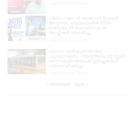
August 8, 2026
2:48 pm
പ്രൊഫഷണൽ അക്കൗണ്ടന്റാകാൻ
അവസരം; കിലിമാനൂരിൽ Elixer
Institute Of Accounting-ൽ
അഡ്മിഷൻ ആരംഭിച്ചു
August 6, 2026
3:37 pm
വാഹനം ഓടിക്കുന്നതിനിടെ
ഹൃദയാഘാതം; നിയന്ത്രണംവിട്ട സ്കൂൾ
ബസ് കെട്ടിടത്തിലേക്ക് ഇടിച്ചുകയറി,
ഡ്രൈവർ മരിച്ചു
August 5, 2026
7:39 pm
« Previous
Next »