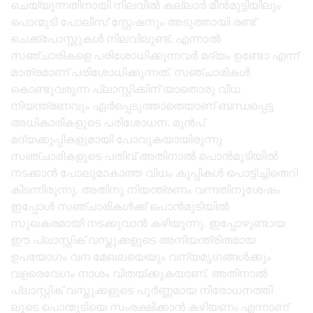
ചെയ്യുന്നതിനായി നിലവിൽ കല്ലാർ മീൻമുട്ടിയിലും
പൊന്മുടി പോലീസ് സ്റ്റേഷനും അടുത്തായി രണ്ട്
ചെക്ക്പോസ്റ്റുകൾ നിലവിലുണ്ട്. എന്നാൽ
സഞ്ചാരികളെ പരിശോധിക്കുന്നവർ മദ്യം ഉണ്ടോ എന്ന്
മാത്രമാണ് പരിശോധിക്കുന്നത്. സഞ്ചാരികൾ
കൊണ്ടുവരുന്ന പ്ലാസ്റ്റിക്കിന് യാതൊരു വിധ
നിയന്ത്രണവും ഏർപ്പെടുത്താതെയാണ് ബന്ധപ്പെട്ട
അധികാരികളുടെ പരിശോധന. മുൻപ്
മദ്യക്കുപ്പികളുമായി പോവുകയായിരുന്നു
സഞ്ചാരികളുടെ പതിവ് അതിനാൽ പൊൻമുടിയിൽ
നടക്കാൻ പോലുമാകാത്ത വിധം കുപ്പികൾ പൊട്ടിച്ചിതെറി
കിടന്നിരുന്നു. അതിനു നിയന്ത്രണം വന്നതിനുശേഷം
ഇപ്പോൾ സഞ്ചാരികൾക്ക് പൊൻമുടിയിൽ
സുഖകരമായി നടക്കുവാൻ കഴിയുന്നു. ഇപ്പോഴുണ്ടായ
ഈ പ്ലാസ്റ്റിക് വസ്തുക്കളുടെ അനിയന്ത്രിതമായ
ഉപയോഗം വന മേഖലയെയും വന്യമൃഗങ്ങൾക്കും
വളരെവേഗം നാശം വിതയ്ക്കുകയാണ്. അതിനാൽ
പ്ലാസ്റ്റിക് വസ്തുക്കളുടെ പൂർണ്ണമായ നിരോധനത്തി
ലൂടെ പൊന്മുടിയെ സംരക്ഷിക്കാൻ കഴിയണം എന്നാണ്