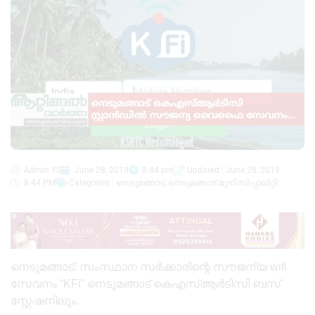
Admin YS
June 28, 2019
8:44 pm
Updated : June 28, 2019
8:44 PM
Categories :
നെടുമങ്ങാട്
,
നെടുമങ്ങാട് മുനിസിപ്പാലിറ്റി
നെടുമങ്ങാട്: സംസ്ഥാന സർക്കാരിന്റെ സൗജന്യ wifi
സേവനം “KFi” നെടുമങ്ങാട് കെഎസ്ആർടിസി ബസ്
സ്റ്റേഷനിലും.