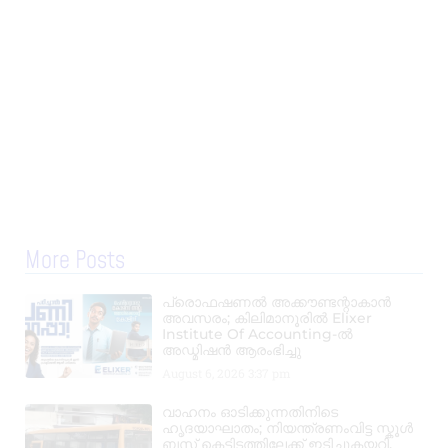
More Posts
പ്രൊഫഷണൽ അക്കൗണ്ടന്റാകാൻ
അവസരം; കിലിമാനൂരിൽ Elixer
Institute Of Accounting-ൽ
അഡ്മിഷൻ ആരംഭിച്ചു
August 6, 2026
3:37 pm
വാഹനം ഓടിക്കുന്നതിനിടെ
ഹൃദയാഘാതം; നിയന്ത്രണംവിട്ട സ്കൂൾ
ബസ് കെട്ടിടത്തിലേക്ക് ഇടിച്ചുകയറി,