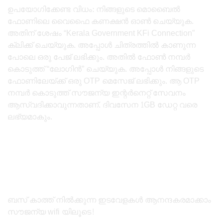
ഉപയോഗിക്കേണ്ട വിധം: നിങ്ങളുടെ മൊബൈൽ
ഫോണിലെ വൈഫൈ കണക്ഷൻ ഓൺ ചെയ്യുക.
അതിന് ശേഷം “Kerala Government KFi Connection”
ക്ലിക്ക് ചെയ്യുക. അപ്പോൾ ചിത്രത്തിൽ കാണുന്ന
പോലെ ഒരു പേജ് ലഭിക്കും. അതിൽ ഫോൺ നമ്പർ
കൊടുത്ത് “ലോഗിൻ” ചെയ്യുക. അപ്പോൾ നിങ്ങളുടെ
ഫോണിലേയ്ക്ക് ഒരു OTP മെസേജ് ലഭിക്കും. ആ OTP
നമ്പർ കൊടുത്ത് സൗജന്യ ഇന്റർനെറ്റ് സേവനം
ആസ്വദിക്കാവുന്നതാണ്. ദിവസേന 1GB ഡേറ്റ വരെ
ലഭ്യമാകും.
ബസ് കാത്ത് നിൽക്കുന്ന ഇടവേളകൾ ആനന്ദകരമാക്കാം
സൗജന്യ wifi യിലൂടെ!