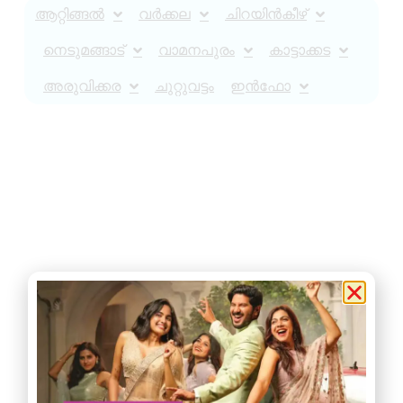
ആറ്റിങ്ങൽ
വർക്കല
ചിറയിൻകീഴ്
നെടുമങ്ങാട്
വാമനപുരം
കാട്ടാക്കട
അരുവിക്കര
ചുറ്റുവട്ടം
ഇൻഫോ