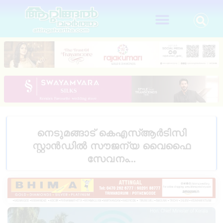
നെടുമങ്ങാട് കെഎസ്ആർടിസി
സ്റ്റാൻഡിൽ സൗജന്യ വൈഫൈ
സേവനം…