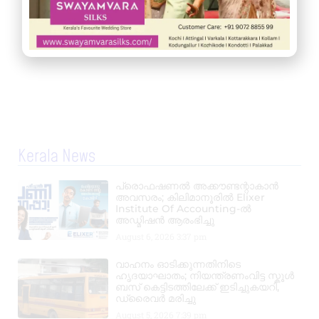
Kerala News
പ്രൊഫഷണൽ അക്കൗണ്ടന്റാകാൻ
അവസരം; കിലിമാനൂരിൽ Elixer
Institute Of Accounting-ൽ
അഡ്മിഷൻ ആരംഭിച്ചു
August 6, 2026
3:37 pm
വാഹനം ഓടിക്കുന്നതിനിടെ
ഹൃദയാഘാതം; നിയന്ത്രണംവിട്ട സ്കൂൾ
ബസ് കെട്ടിടത്തിലേക്ക് ഇടിച്ചുകയറി,
ഡ്രൈവർ മരിച്ചു
August 5, 2026
7:39 pm