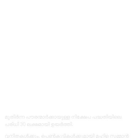
മുതിർന്ന പൗരന്മാർക്കായുള്ള നിക്ഷേപ പദ്ധതിയിലെ
പരിധി 30 ലക്ഷമായി ഉയർത്തി.
വനിതകൾക്കും, പെൺകുട്ടികൾക്കുമായി മഹിള സമ്മാൻ