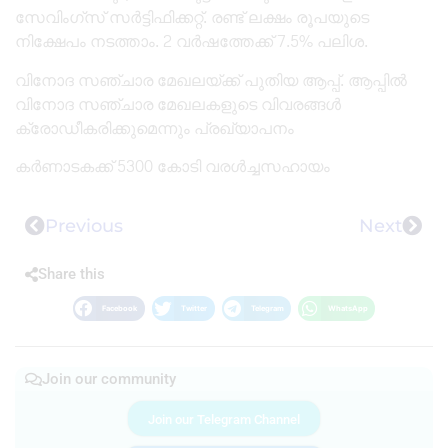
സേവിംഗ്‌സ് സർട്ടിഫിക്കറ്റ്. രണ്ട് ലക്ഷം രൂപയുടെ
നിക്ഷേപം നടത്താം. 2 വർഷത്തേക്ക് 7.5% പലിശ.
വിനോദ സഞ്ചാര മേഖലയ്ക്ക് പുതിയ ആപ്പ്. ആപ്പിൽ
വിനോദ സഞ്ചാര മേഖലകളുടെ വിവരങ്ങൾ
ക്രോഡീകരിക്കുമെന്നും പ്രഖ്യാപനം
കർണാടകക്ക് 5300 കോടി വരൾച്ചസഹായം
Previous
Next
Share this
Facebook
Twitter
Telegram
WhatsApp
Join our community
Join our Telegram Channel