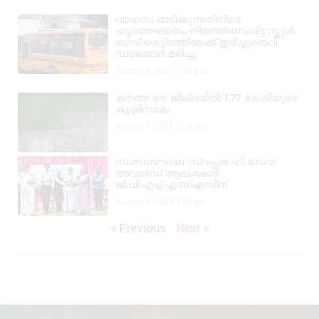
വാഹനം ഓടിക്കുന്നതിനിടെ
ഹൃദയാഘാതം; നിയന്ത്രണംവിട്ട സ്കൂൾ
ബസ് കെട്ടിടത്തിലേക്ക് ഇടിച്ചുകയറി,
ഡ്രൈവർ മരിച്ചു
August 5, 2026
7:39 pm
കനത്ത മഴ: ജില്ലയിൽ 1.77 കോടിയുടെ
കൃഷിനാശം
August 5, 2026
11:34 am
സംസ്ഥാനതല ‘സ്വച്ഛത ഹി സേവ’
അവാർഡ് ആലംകോട്
ജി.വി.എച്ച്.എസ്.എസിന്
August 4, 2026
6:01 pm
« Previous
Next »