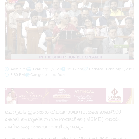
Admin YS
February 1, 2023
12:17 pm
Updated : February 1, 2023
3:30 PM
Categories :
വാർത്ത
ചെറുകിട ഇടത്തരം വ്യവസായ സംരഭങ്ങൾക്ക് 900
കോടി. ചെറുകിട സ്ഥാപനങ്ങൾക്ക് (MSME) വായ്പ
പലിശ ഒരു ശതമാനമായി കുറക്കും.
ഡിജിറ്റൽ ഇടപാടുകൾ വർധിച്ചു. 2022 ൽ 76 % വളർച്ച