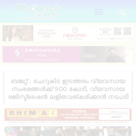
ബജറ്റ് : ചെറുകിട ഇടത്തരം വ്യവസായ
സംരഭങ്ങൾക്ക് 900 കോടി, വ്യവസായ
രജിസ്ട്രേഷൻ ലളിതവത്കരിക്കാൻ നടപടി