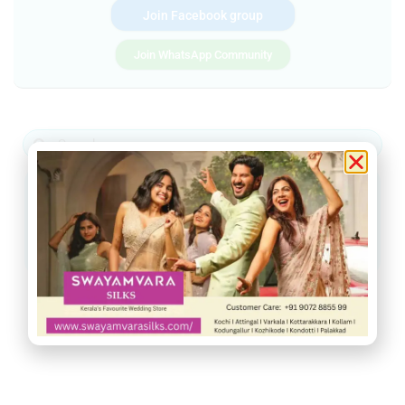
Join Facebook group
Join WhatsApp Community
ആറ്റിങ്ങൽ
വർക്കല
ചിറയിൻകീഴ്
നെടുമങ്ങാട്
വാമനപുരം
കാട്ടാക്കട
അരുവിക്കര
ചുറ്റുവട്ടം
ഇൻഫോ