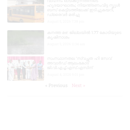
വാഹനം ഓടിക്കുന്നതിനിടെ
ഹൃദയാഘാതം; നിയന്ത്രണംവിട്ട സ്കൂൾ
ബസ് കെട്ടിടത്തിലേക്ക് ഇടിച്ചുകയറി,
ഡ്രൈവർ മരിച്ചു
August 5, 2026
7:39 pm
കനത്ത മഴ: ജില്ലയിൽ 1.77 കോടിയുടെ
കൃഷിനാശം
August 5, 2026
11:34 am
സംസ്ഥാനതല ‘സ്വച്ഛത ഹി സേവ’
അവാർഡ് ആലംകോട്
ജി.വി.എച്ച്.എസ്.എസിന്
August 4, 2026
6:01 pm
« Previous
Next »