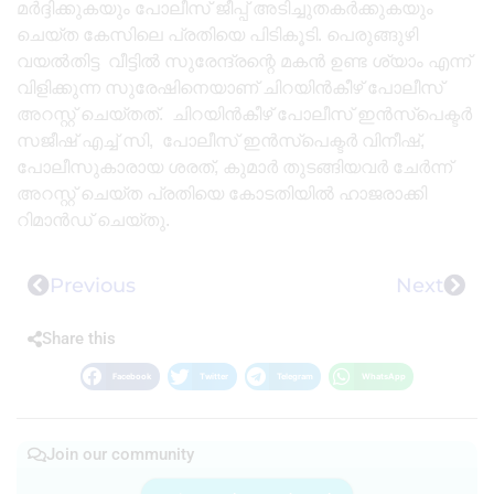
മർദ്ദിക്കുകയും പോലീസ് ജീപ്പ് അടിച്ചുതകർക്കുകയും
ചെയ്ത കേസിലെ പ്രതിയെ പിടികൂടി. പെരുങ്ങുഴി
വയൽതിട്ട വീട്ടിൽ സുരേന്ദ്രന്റെ മകൻ ഉണ്ട ശ്യാം എന്ന്
വിളിക്കുന്ന സുരേഷിനെയാണ് ചിറയിൻകീഴ് പോലീസ്
അറസ്റ്റ് ചെയ്തത്. ചിറയിൻകീഴ് പോലീസ് ഇൻസ്പെക്ടർ
സജീഷ് എച്ച് സി, പോലീസ് ഇൻസ്പെക്ടർ വിനീഷ്,
പോലീസുകാരായ ശരത്, കുമാർ തുടങ്ങിയവർ ചേർന്ന്
അറസ്റ്റ് ചെയ്ത പ്രതിയെ കോടതിയിൽ ഹാജരാക്കി
റിമാൻഡ് ചെയ്തു.
Previous
Next
Share this
Facebook
Twitter
Telegram
WhatsApp
Join our community