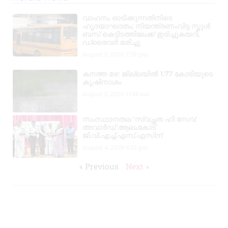
വാഹനം ഓടിക്കുന്നതിനിടെ
ഹൃദയാഘാതം; നിയന്ത്രണംവിട്ട സ്കൂൾ
ബസ് കെട്ടിടത്തിലേക്ക് ഇടിച്ചുകയറി,
ഡ്രൈവർ മരിച്ചു
August 5, 2026
7:39 pm
കനത്ത മഴ: ജില്ലയിൽ 1.77 കോടിയുടെ
കൃഷിനാശം
August 5, 2026
11:34 am
സംസ്ഥാനതല ‘സ്വച്ഛത ഹി സേവ’
അവാർഡ് ആലംകോട്
ജി.വി.എച്ച്.എസ്.എസിന്
August 4, 2026
6:01 pm
« Previous
Next »