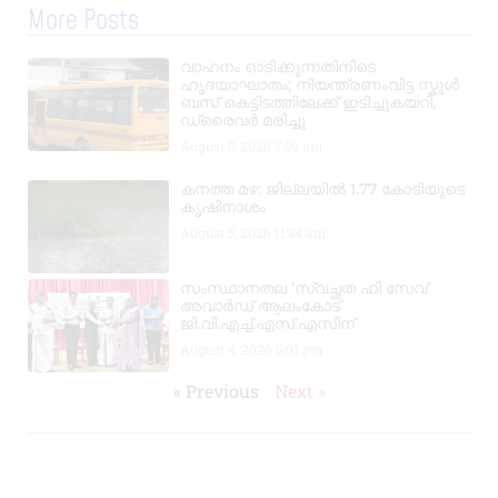
More Posts
വാഹനം ഓടിക്കുന്നതിനിടെ
ഹൃദയാഘാതം; നിയന്ത്രണംവിട്ട സ്കൂൾ
ബസ് കെട്ടിടത്തിലേക്ക് ഇടിച്ചുകയറി,
ഡ്രൈവർ മരിച്ചു
August 5, 2026
7:39 pm
കനത്ത മഴ: ജില്ലയിൽ 1.77 കോടിയുടെ
കൃഷിനാശം
August 5, 2026
11:34 am
സംസ്ഥാനതല ‘സ്വച്ഛത ഹി സേവ’
അവാർഡ് ആലംകോട്
ജി.വി.എച്ച്.എസ്.എസിന്
August 4, 2026
6:01 pm
« Previous
Next »