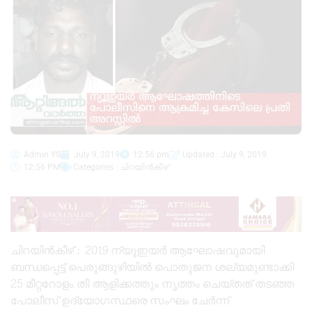
Admin YS
July 9, 2019
12:56 pm
Updated : July 9, 2019
12:56 PM
Categories :
ചിറയിൻകീഴ്
ചിറയിൻകീഴ് : 2019 ന്യൂഇയർ ആഘോഷവുമായി
ബന്ധപ്പെട്ട് പെരുങ്ങുഴിയിൽ പൊതുജന ശല്യമുണ്ടാക്കി
25 മീറ്ററോളം തീ ആളിക്കത്തും നൃത്തം ചെയ്തത് തടഞ്ഞ
പോലീസ് ഉദ്യോഗസ്ഥരെ സംഘം ചേർന്ന്