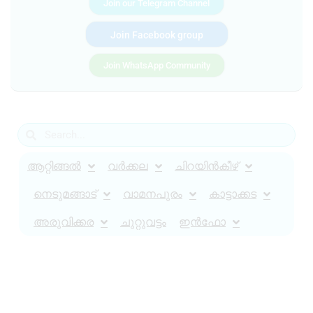
Join our Telegram Channel
Join Facebook group
Join WhatsApp Community
ആറ്റിങ്ങൽ
വർക്കല
ചിറയിൻകീഴ്
നെടുമങ്ങാട്
വാമനപുരം
കാട്ടാക്കട
അരുവിക്കര
ചുറ്റുവട്ടം
ഇൻഫോ