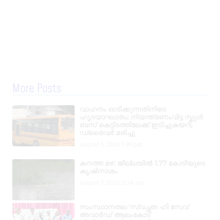
More Posts
വാഹനം ഓടിക്കുന്നതിനിടെ
ഹൃദയാഘാതം; നിയന്ത്രണംവിട്ട സ്കൂൾ
ബസ് കെട്ടിടത്തിലേക്ക് ഇടിച്ചുകയറി,
ഡ്രൈവർ മരിച്ചു
August 5, 2026
7:39 pm
കനത്ത മഴ: ജില്ലയിൽ 1.77 കോടിയുടെ
കൃഷിനാശം
August 5, 2026
11:34 am
സംസ്ഥാനതല ‘സ്വച്ഛത ഹി സേവ’
അവാർഡ് ആലംകോട്