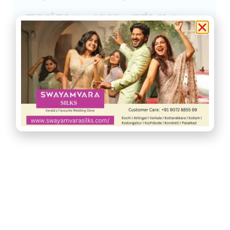
അരുവിക്കര
ചുറ്റുവട്ടം
ഇൻഫോ