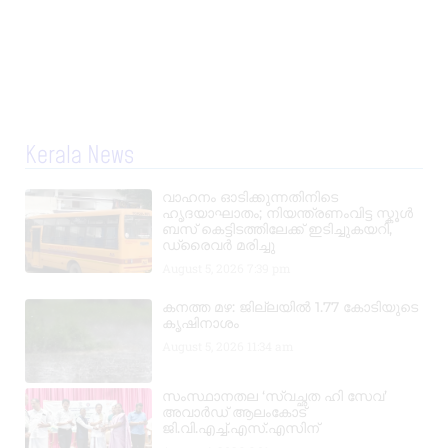
Kerala News
വാഹനം ഓടിക്കുന്നതിനിടെ
ഹൃദയാഘാതം; നിയന്ത്രണംവിട്ട സ്കൂൾ
ബസ് കെട്ടിടത്തിലേക്ക് ഇടിച്ചുകയറി,
ഡ്രൈവർ മരിച്ചു
August 5, 2026
7:39 pm
കനത്ത മഴ: ജില്ലയിൽ 1.77 കോടിയുടെ
കൃഷിനാശം
August 5, 2026
11:34 am
സംസ്ഥാനതല ‘സ്വച്ഛത ഹി സേവ’
അവാർഡ് ആലംകോട്
ജി.വി.എച്ച്.എസ്.എസിന്