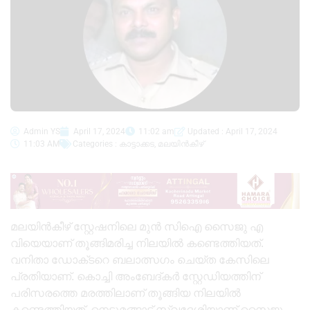
Admin YS
April 17, 2024
11:02 am
Updated : April 17, 2024
11:03 AM
Categories :
കാട്ടാക്കട
,
മലയിൻകീഴ്
മലയിൻകീഴ് സ്റ്റേഷനിലെ മുൻ സിഐ സൈജു എ
വിയെയാണ് തൂങ്ങിമരിച്ച നിലയിൽ കണ്ടെത്തിയത്.
വനിതാ ഡോക്‌ടറെ ബലാത്സഗം ചെയ്ത കേസിലെ
പ്രതിയാണ്. കൊച്ചി അംബേ‌ദ്‌കർ സ്റ്റേഡിയത്തിന്
പരിസരത്തെ മരത്തിലാണ് തൂങ്ങിയ നിലയിൽ
കണ്ടെത്തിയത്. നെടുമങ്ങാട് സ്വദേശിയാണ് സൈജു.