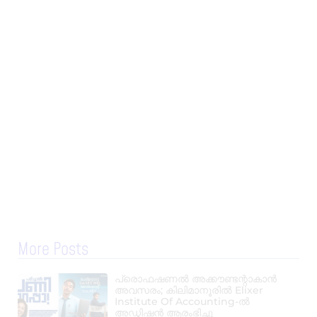
More Posts
പ്രൊഫഷണൽ അക്കൗണ്ടന്റാകാൻ
അവസരം; കിലിമാനൂരിൽ Elixer
Institute Of Accounting-ൽ
അഡ്മിഷൻ ആരംഭിച്ചു