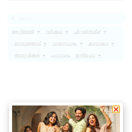
ആറ്റിങ്ങൽ
വർക്കല
ചിറയിൻകീഴ്
നെടുമങ്ങാട്
വാമനപുരം
കാട്ടാക്കട
അരുവിക്കര
ചുറ്റുവട്ടം
ഇൻഫോ