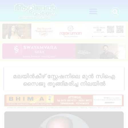
മലയിൻകീഴ് സ്റ്റേഷനിലെ മുൻ സിഐ
സൈജു തൂങ്ങിമരിച്ച നിലയിൽ