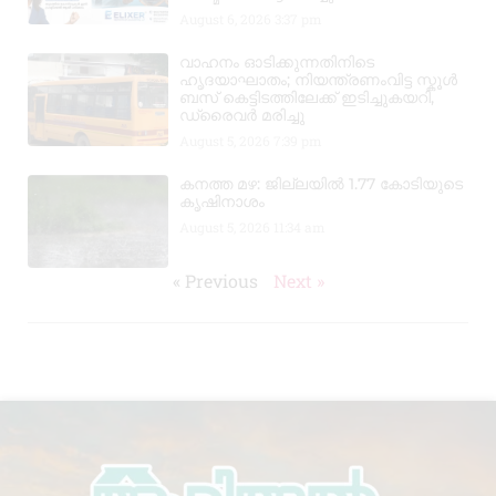
August 6, 2026
3:37 pm
വാഹനം ഓടിക്കുന്നതിനിടെ
ഹൃദയാഘാതം; നിയന്ത്രണംവിട്ട സ്കൂൾ
ബസ് കെട്ടിടത്തിലേക്ക് ഇടിച്ചുകയറി,
ഡ്രൈവർ മരിച്ചു
August 5, 2026
7:39 pm
കനത്ത മഴ: ജില്ലയിൽ 1.77 കോടിയുടെ
കൃഷിനാശം
August 5, 2026
11:34 am
« Previous
Next »