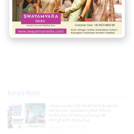
Kerala News
പ്രൊഫഷണൽ അക്കൗണ്ടന്റാകാൻ
അവസരം; കിലിമാനൂരിൽ Elixer
Institute Of Accounting-ൽ
അഡ്മിഷൻ ആരംഭിച്ചു
August 6, 2026
3:37 pm