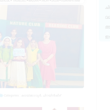
ചി
വ
അര
ഇ
Categories :
കടയ്ക്കാവൂർ
,
ചിറയിൻകീഴ്