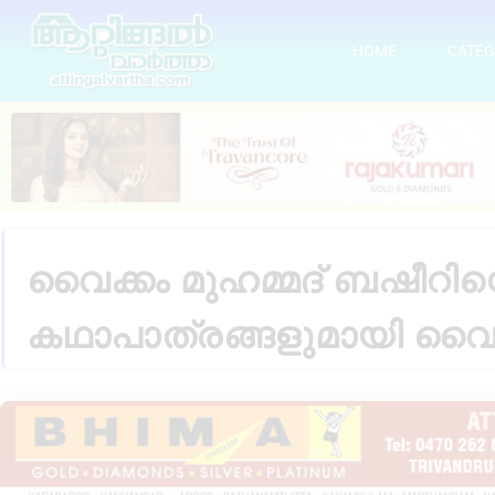
HOME
CATEG
വൈക്കം മുഹമ്മദ് ബഷീറിന്
കഥാപാത്രങ്ങളുമായി വൈ