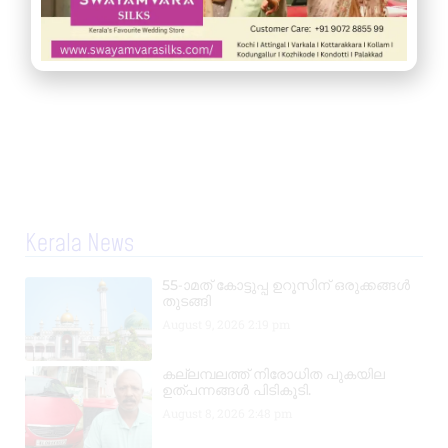
Kerala News
55-ാമത് കോട്ടുപ്പ ഉറൂസിന് ഒരുക്കങ്ങൾ
തുടങ്ങി
August 9, 2026
2:19 pm
കല്ലമ്പലത്ത് നിരോധിത പുകയില
ഉത്പന്നങ്ങൾ പിടികൂടി.
August 8, 2026
2:48 pm