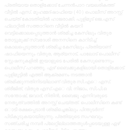
പ്രതിയായ തൊളിക്കോട് ചേന്നൻപാറ വയലരികത്ത്
വീട്ടിൽ എസ്. മുഹമ്മദ്ഷാഫിയെ (40) പൊലീസ് അറസ്റ്റ്
ചെയ്ത് കോടതിയിൽ ഹാജരാക്കി. പുളിമൂട് ജെ.എസ്
ഫ്ലാറ്റിൽ സത്താറിനെ വീട്ടിൽ കയറി
വെട്ടിക്കൊലപ്പെടുത്താൻ ശ്രമിച്ച കേസിലും വിതുര
തോട്ടുമുക്ക് സ്വദേശി അനസിനെ കാറിടിച്ച്
കൊലപ്പെടുത്താൻ ശ്രമിച്ച കേസിലും പ്രതിയാണ്
ഷാഫിയെന്നും വിതുര, ആര്യനാട്, പാലോട് പൊലീസ്
സ്റ്റേഷനുകളിൽ ഇയാളുടെ പേരിൽ കേസുണ്ടെന്നും
പൊലീസ് പറഞ്ഞു. ഏഴ് ബൈക്കുകളിലായി തൊളിക്കോട്
പുളിമൂട്ടിൽ എത്തി ആക്രമണം നടത്താൻ
ശ്രമിക്കുന്നതിനിടയിലാണ് വിതുര സി.എെ എസ്.
ശ്രീജിത്, വിതുര എസ്.എെ വി. നിജാം, സി.പി.ഒ
സന്തോഷ്, ജവാദ്, നിതിൻ, ബൈജു എന്നിവരുടെ
നേതൃത്വത്തിൽ അറസ്റ്റ് ചെയ്തത്. പൊലീസിനെ കണ്ട്
ഒാടി രക്ഷപ്പെടാൻ ശ്രമിച്ചെങ്കിലും പിന്തുടർന്ന്
പിടികൂടുകയായിരുന്നു. പ്രതിയുടെ സംഘവും
സഞ്ചരിച്ച നമ്പർ പ്ലേറ്റില്ലാത്തതുൾപ്പടെയുള്ള ഏഴ്