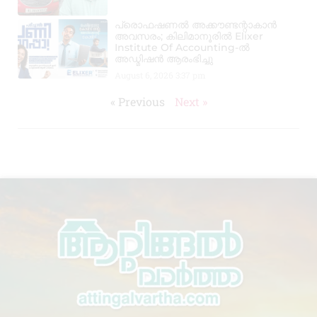
പ്രൊഫഷണൽ അക്കൗണ്ടന്റാകാൻ
അവസരം; കിലിമാനൂരിൽ Elixer
Institute Of Accounting-ൽ
അഡ്മിഷൻ ആരംഭിച്ചു
August 6, 2026
3:37 pm
« Previous
Next »