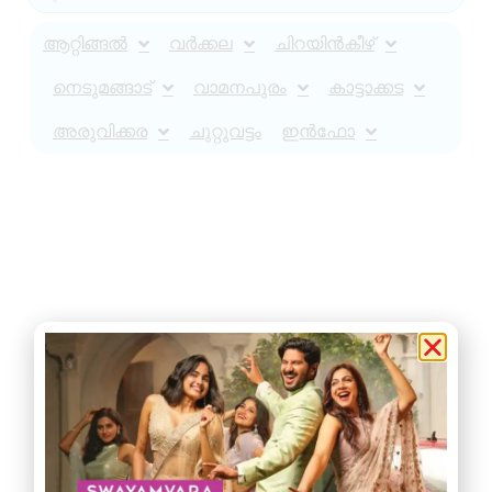
ആറ്റിങ്ങൽ
വർക്കല
ചിറയിൻകീഴ്
നെടുമങ്ങാട്
വാമനപുരം
കാട്ടാക്കട
അരുവിക്കര
ചുറ്റുവട്ടം
ഇൻഫോ