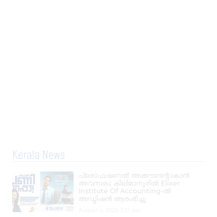
Kerala News
പ്രൊഫഷണൽ അക്കൗണ്ടന്റാകാൻ
അവസരം; കിലിമാനൂരിൽ Elixer
Institute Of Accounting-ൽ
അഡ്മിഷൻ ആരംഭിച്ചു
August 6, 2026
3:37 pm