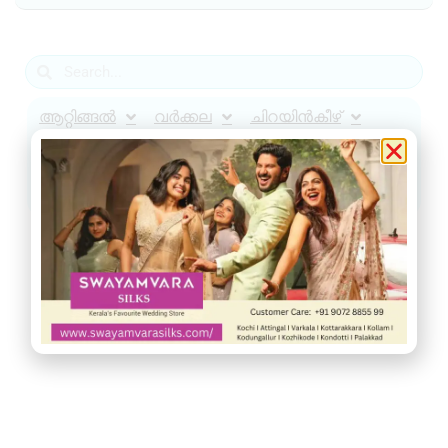
ആറ്റിങ്ങൽ
വർക്കല
ചിറയിൻകീഴ്
നെടുമങ്ങാട്
വാമനപുരം
കാട്ടാക്കട
അരുവിക്കര
ചുറ്റുവട്ടം
ഇൻഫോ