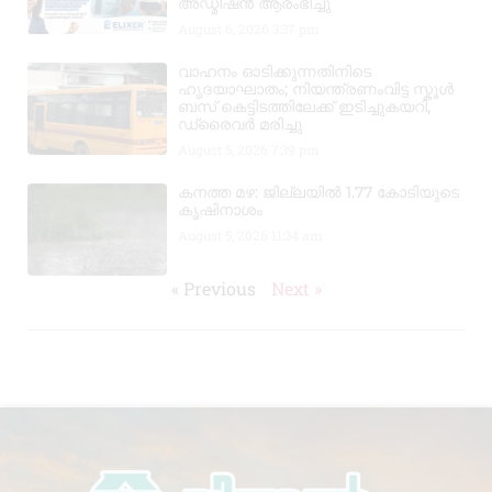
അഡ്മിഷൻ ആരംഭിച്ചു
August 6, 2026
3:37 pm
വാഹനം ഓടിക്കുന്നതിനിടെ
ഹൃദയാഘാതം; നിയന്ത്രണംവിട്ട സ്കൂൾ
ബസ് കെട്ടിടത്തിലേക്ക് ഇടിച്ചുകയറി,
ഡ്രൈവർ മരിച്ചു
August 5, 2026
7:39 pm
കനത്ത മഴ: ജില്ലയിൽ 1.77 കോടിയുടെ
കൃഷിനാശം
August 5, 2026
11:34 am
« Previous
Next »