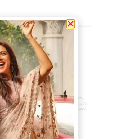
la News
55-ാമത് കോട്ടുപ്പ ഉറൂസിന്
ഒരുക്കങ്ങൾ തുടങ്ങി
August 9, 2026
2:19 pm
കല്ലമ്പലത്ത് നിരോധിത
പുകയില ഉത്പന്നങ്ങൾ
പിടികൂടി.
August 8, 2026
2:48 pm
പ്രൊഫഷണൽ
അക്കൗണ്ടന്റാകാൻ അവസരം;
കിലിമാനൂരിൽ Elixer Institute
Of Accounting-ൽ അഡ്മിഷൻ
ആരംഭിച്ചു
August 6, 2026
3:37 pm
« Previous
Next »