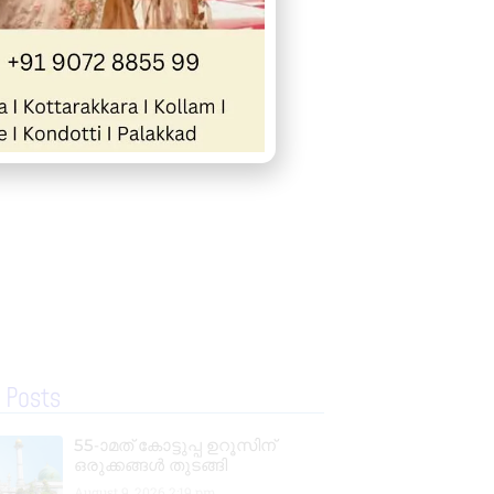
 Posts
55-ാമത് കോട്ടുപ്പ ഉറൂസിന്
ഒരുക്കങ്ങൾ തുടങ്ങി
August 9, 2026
2:19 pm