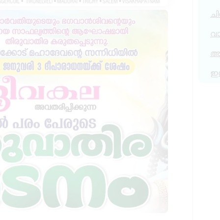
ചി
വ
അര
ഇ