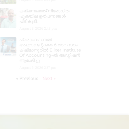
കല്ലമ്പലത്ത് നിരോധിത
പുകയില ഉത്പന്നങ്ങൾ
പിടികൂടി.
August 8, 2026
2:48 pm
പ്രൊഫഷണൽ
അക്കൗണ്ടന്റാകാൻ അവസരം;
കിലിമാനൂരിൽ Elixer Institute
Of Accounting-ൽ അഡ്മിഷൻ
ആരംഭിച്ചു
August 6, 2026
3:37 pm
« Previous
Next »