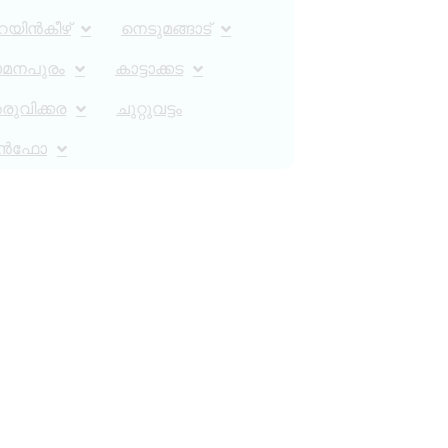
റയിൻകീഴ്
നെടുമങ്ങാട്
ാമനപുരം
കാട്ടാക്കട
ുവിക്കര
ചുറ്റുവട്ടം
ൻഫോ