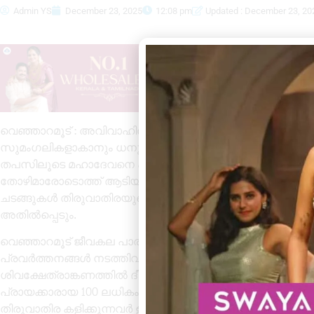
Admin YS
December 23, 2025
12:08 pm
Updated : December 23, 20
വെഞ്ഞാറമൂട് : അവിവാഹിതരായ യുവതികൾ നല്ല പാതിയെ 
സുമംഗലികളാകാനും ധനു മാസത്തിലെ തിരുവാതിരയുടെ ഭാഗ
തപസിലൂടെ മഹാദേവനെ പ്രീതിപ്പെടുത്തി തന്റെ ജീവിതപങ്ക
തോഴിമാരോടൊത്ത് ആടിയും പാടിയും മകയിരം രാത്രിയിൽ ത
ചടങ്ങുകൾ തിരുവാതിരയുടെ ഭാഗമായുണ്ട്. പാതിര പൂ ചൂടൽ എ
അതിൽപ്പെടും.
വെഞ്ഞാറമൂട് ജീവകല പാരമ്പര്യ തിരുവാതിര കളിയെ പ്രോൽസ
പ്രവർത്തനങ്ങൾ നടത്തിവരുന്ന സംഘടനയാണ്. 2026 ജനുവരി
ശിവക്ഷേത്രാങ്കണത്തിൽ ദീപാരാധന കഴിഞ്ഞയുടൻ തിരുവാത
പ്രായക്കാരായ 100 ലധികം കുട്ടികൾ/ വനിതകൾ ചുവട് വയ്ക്
തിരുവാതിര കളിക്കുന്നവർ ഉൾപ്പെടെയുള്ളവരുടെ പങ്കാളിത്