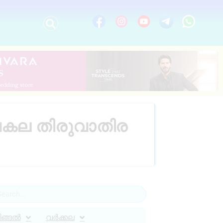
ീവകല തിരുവാതിര
ിങ്ങൽ
വർക്കല