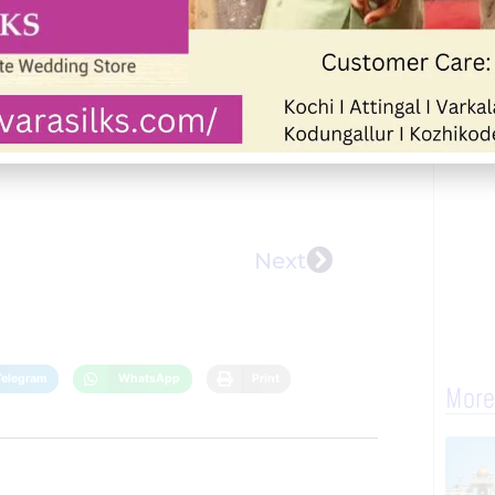
Next
Telegram
WhatsApp
Print
More