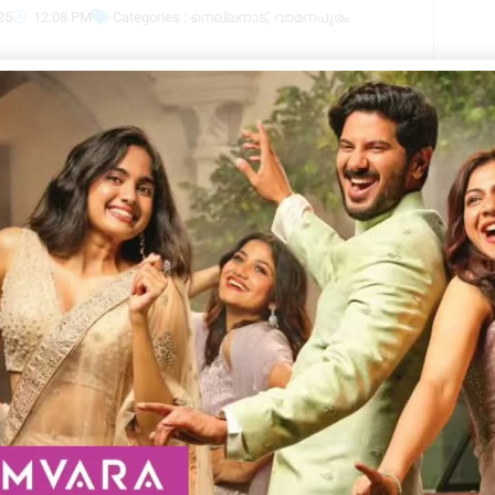
25
12:08 PM
Categories :
നെല്ലനാട്
,
വാമനപുരം
Kera
കിട്ടാനും വിവാഹിതരായവർ ദീർഘ
മായി നൊയമ്പ് നോൽക്കാറുണ്ട്. കഠിന
ാളിയായി ലഭിച്ച സന്തോഷത്തിൽ
ുടങ്ങി തിരുവാതിരയോളം നീളുന്ന നിരവധി
ട്ടങ്ങാടി നിവേദ്യം തുടങ്ങിയവ
ാഹിപ്പിക്കുന്നതിന് നിരവധി
 3 ന് വെഞ്ഞാറമൂട് മാണിക്കോട്
ിര നടനം ആരംഭിക്കും. ഇക്കൊല്ലം വിവിധ
കുന്നു. 2026 ജനുവരി 1 ന് ശബരിമലയിൽ
തമുണ്ടാകും. ജീവകലനൃത്താദ്ധ്യാപിക പാർവതി