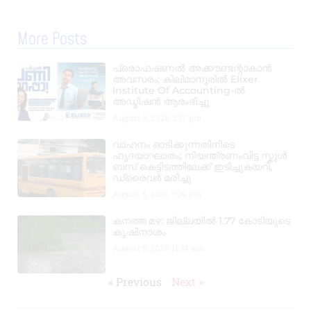
More Posts
പ്രൊഫഷണൽ അക്കൗണ്ടന്റാകാൻ
അവസരം; കിലിമാനൂരിൽ Elixer
Institute Of Accounting-ൽ
അഡ്മിഷൻ ആരംഭിച്ചു
August 6, 2026
3:37 pm
വാഹനം ഓടിക്കുന്നതിനിടെ
ഹൃദയാഘാതം; നിയന്ത്രണംവിട്ട സ്കൂൾ
ബസ് കെട്ടിടത്തിലേക്ക് ഇടിച്ചുകയറി,
ഡ്രൈവർ മരിച്ചു
August 5, 2026
7:39 pm
കനത്ത മഴ: ജില്ലയിൽ 1.77 കോടിയുടെ
കൃഷിനാശം
August 5, 2026
11:34 am
« Previous
Next »