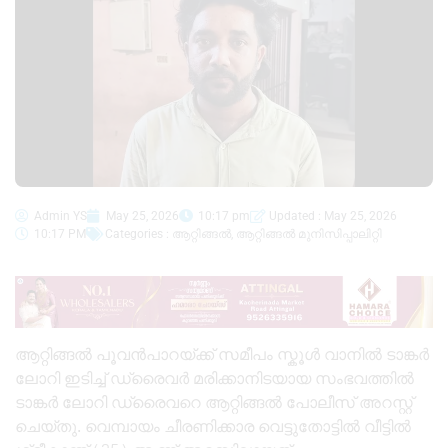
Admin YS
May 25, 2026
10:17 pm
Updated : May 25, 2026
10:17 PM
Categories :
ആറ്റിങ്ങൽ
,
ആറ്റിങ്ങൽ മുനിസിപ്പാലിറ്റി
ആറ്റിങ്ങൽ പൂവൻപാറയ്ക്ക് സമീപം സ്കൂൾ വാനിൽ ടാങ്കർ
ലോറി ഇടിച്ച് ഡ്രൈവർ മരിക്കാനിടയായ സംഭവത്തിൽ
ടാങ്കർ ലോറി ഡ്രൈവറെ ആറ്റിങ്ങൽ പോലീസ് അറസ്റ്റ്
ചെയ്തു. വെമ്പായം ചീരണിക്കാര വെട്ടുതോട്ടിൽ വീട്ടിൽ