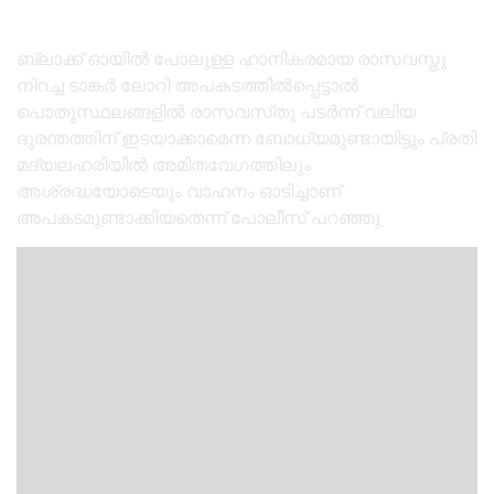
ബ്ലാക്ക് ഓയിൽ പോലുള്ള ഹാനികരമായ രാസവസ്തു
നിറച്ച ടാങ്കർ ലോറി അപകടത്തിൽപ്പെട്ടാൽ
പൊതുസ്ഥലങ്ങളിൽ രാസവസ്‌തു പടർന്ന് വലിയ
ദുരന്തത്തിന് ഇടയാക്കാമെന്ന ബോധ്യമുണ്ടായിട്ടും പ്രതി
മദ്യലഹരിയിൽ അമിതവേഗത്തിലും
അശ്രദ്ധയോടെയും വാഹനം ഓടിച്ചാണ്
അപകടമുണ്ടാക്കിയതെന്ന് പോലീസ് പറഞ്ഞു