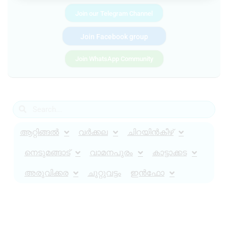
Join our Telegram Channel
Join Facebook group
Join WhatsApp Community
ആറ്റിങ്ങൽ
വർക്കല
ചിറയിൻകീഴ്
നെടുമങ്ങാട്
വാമനപുരം
കാട്ടാക്കട
അരുവിക്കര
ചുറ്റുവട്ടം
ഇൻഫോ