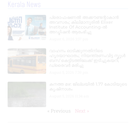
Kerala News
പ്രൊഫഷണൽ അക്കൗണ്ടന്റാകാൻ
അവസരം; കിലിമാനൂരിൽ Elixer
Institute Of Accounting-ൽ
അഡ്മിഷൻ ആരംഭിച്ചു
August 6, 2026
3:37 pm
വാഹനം ഓടിക്കുന്നതിനിടെ
ഹൃദയാഘാതം; നിയന്ത്രണംവിട്ട സ്കൂൾ
ബസ് കെട്ടിടത്തിലേക്ക് ഇടിച്ചുകയറി,
ഡ്രൈവർ മരിച്ചു
August 5, 2026
7:39 pm
കനത്ത മഴ: ജില്ലയിൽ 1.77 കോടിയുടെ
കൃഷിനാശം
August 5, 2026
11:34 am
« Previous
Next »