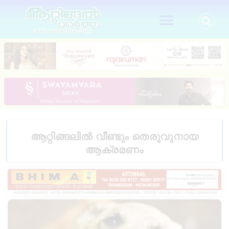
ആറ്റിങ്ങലിൽ വീണ്ടും തെരുവുനായ
ആക്രമണം