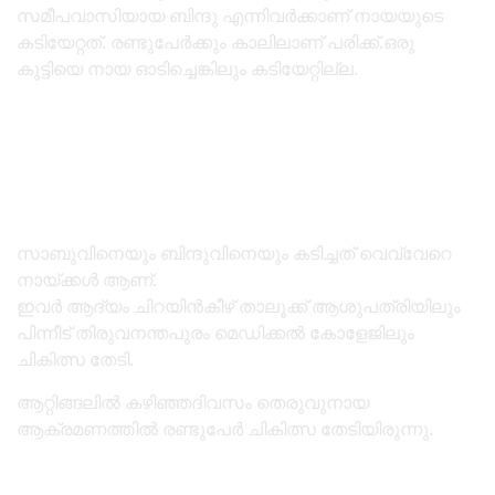
സമീപവാസിയായ ബിന്ദു എന്നിവർക്കാണ് നായയുടെ
കടിയേറ്റത്. രണ്ടുപേർക്കും കാലിലാണ് പരിക്ക്.ഒരു
കുട്ടിയെ നായ ഓടിച്ചെങ്കിലും കടിയേറ്റില്ല.
സാബുവിനെയും ബിന്ദുവിനെയും കടിച്ചത് വെവ്വേറെ
നായ്ക്കൾ ആണ്.
ഇവർ ആദ്യം ചിറയിൻകീഴ് താലൂക്ക് ആശുപത്രിയിലും
പിന്നീട് തിരുവനന്തപുരം മെഡിക്കൽ കോളേജിലും
ചികിത്സ തേടി.
ആറ്റിങ്ങലിൽ കഴിഞ്ഞദിവസം തെരുവുനായ
ആക്രമണത്തിൽ രണ്ടുപേർ ചികിത്സ തേടിയിരുന്നു.