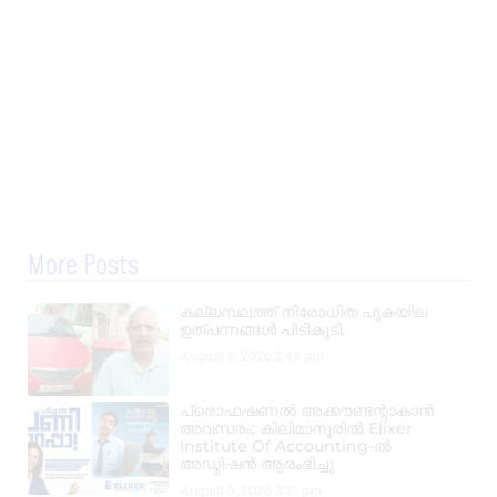
More Posts
കല്ലമ്പലത്ത് നിരോധിത പുകയില
ഉത്പന്നങ്ങൾ പിടികൂടി.
August 8, 2026
2:48 pm
പ്രൊഫഷണൽ അക്കൗണ്ടന്റാകാൻ
അവസരം; കിലിമാനൂരിൽ Elixer
Institute Of Accounting-ൽ
അഡ്മിഷൻ ആരംഭിച്ചു
August 6, 2026
3:37 pm