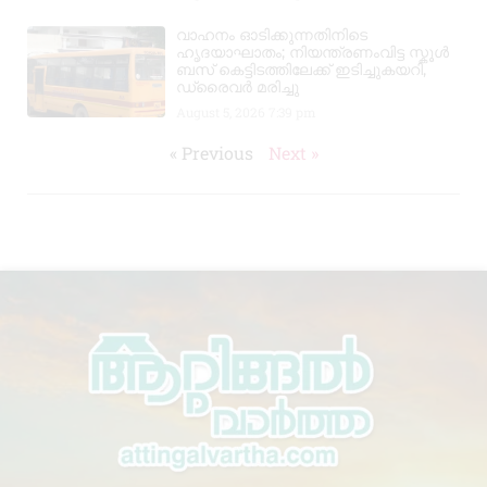
വാഹനം ഓടിക്കുന്നതിനിടെ
ഹൃദയാഘാതം; നിയന്ത്രണംവിട്ട സ്കൂൾ
ബസ് കെട്ടിടത്തിലേക്ക് ഇടിച്ചുകയറി,
ഡ്രൈവർ മരിച്ചു
August 5, 2026
7:39 pm
« Previous
Next »