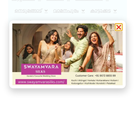
നെടുമങ്ങാട്
വാമനപുരം
കാട്ടാക്കട
അരുവിക്കര
ചുറ്റുവട്ടം
ഇൻഫോ