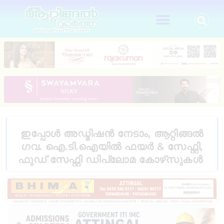
ഇപ്പോൾ അഡ്മിഷൻ നേടാം, ആറ്റിങ്ങൽ
ഗവ. ഐ.ടി.ഐയിൽ ഫയർ & സേഫ്റ്റി,
ഫുഡ് സേഫ്റ്റി ഡിപ്ലോമ കോഴ്‌സുകൾ