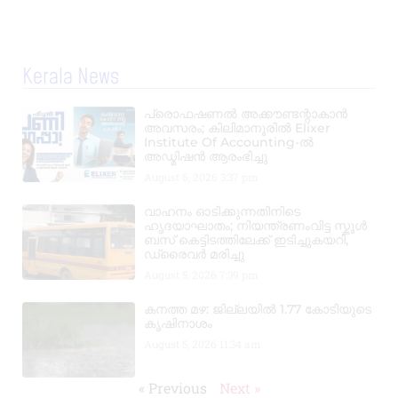
Kerala News
പ്രൊഫഷണൽ അക്കൗണ്ടന്റാകാൻ
അവസരം; കിലിമാനൂരിൽ Elixer
Institute Of Accounting-ൽ
അഡ്മിഷൻ ആരംഭിച്ചു
August 6, 2026
3:37 pm
വാഹനം ഓടിക്കുന്നതിനിടെ
ഹൃദയാഘാതം; നിയന്ത്രണംവിട്ട സ്കൂൾ
ബസ് കെട്ടിടത്തിലേക്ക് ഇടിച്ചുകയറി,
ഡ്രൈവർ മരിച്ചു
August 5, 2026
7:39 pm
കനത്ത മഴ: ജില്ലയിൽ 1.77 കോടിയുടെ
കൃഷിനാശം
August 5, 2026
11:34 am
« Previous
Next »