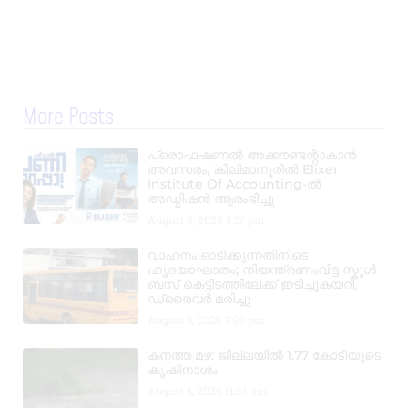
More Posts
പ്രൊഫഷണൽ അക്കൗണ്ടന്റാകാൻ
അവസരം; കിലിമാനൂരിൽ Elixer
Institute Of Accounting-ൽ
അഡ്മിഷൻ ആരംഭിച്ചു
August 6, 2026
3:37 pm
വാഹനം ഓടിക്കുന്നതിനിടെ
ഹൃദയാഘാതം; നിയന്ത്രണംവിട്ട സ്കൂൾ
ബസ് കെട്ടിടത്തിലേക്ക് ഇടിച്ചുകയറി,
ഡ്രൈവർ മരിച്ചു
August 5, 2026
7:39 pm
കനത്ത മഴ: ജില്ലയിൽ 1.77 കോടിയുടെ
കൃഷിനാശം
August 5, 2026
11:34 am