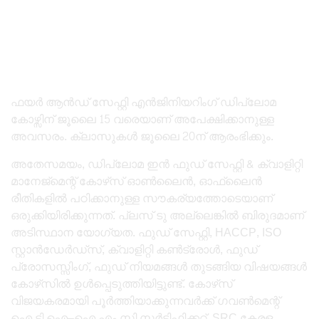
ഫയർ ആൻഡ് സേഫ്റ്റി എൻജിനിയറിംഗ് ഡിപ്ലോമ
കോഴ്സിന് ജൂലൈ 15 വരെയാണ് അപേക്ഷിക്കാനുള്ള
അവസരം. ക്ലാസുകൾ ജൂലൈ 20ന് ആരംഭിക്കും.
അതേസമയം, ഡിപ്ലോമ ഇൻ ഫുഡ് സേഫ്റ്റി & ക്വാളിറ്റി
മാനേജ്‌മെന്റ് കോഴ്‌സ് ഓൺലൈൻ, ഓഫ്‌ലൈൻ
രീതികളിൽ പഠിക്കാനുള്ള സൗകര്യത്തോടെയാണ്
ഒരുക്കിയിരിക്കുന്നത്. പ്ലസ് ടു അല്ലെങ്കിൽ ബിരുദമാണ്
അടിസ്ഥാന യോഗ്യത. ഫുഡ് സേഫ്റ്റി, HACCP, ISO
സ്റ്റാൻഡേർഡ്സ്, ക്വാളിറ്റി കൺട്രോൾ, ഫുഡ്
പ്രോസസ്സിംഗ്, ഫുഡ് നിയമങ്ങൾ തുടങ്ങിയ വിഷയങ്ങൾ
കോഴ്‌സിൽ ഉൾപ്പെടുത്തിയിട്ടുണ്ട്. കോഴ്‌സ്
വിജയകരമായി പൂർത്തിയാക്കുന്നവർക്ക് ഗവൺമെന്റ്
ഐ.ടി.ഐ–ഐ.എം.സി സർട്ടിഫിക്കറ്റ്, SRC കേരള