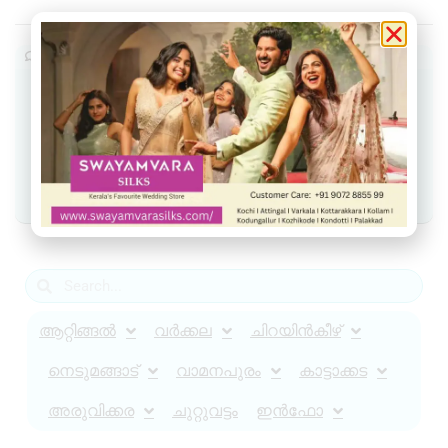
Join our community
Join our Telegram Channel
Join Facebook group
Join WhatsApp Community
ആറ്റിങ്ങൽ
വർക്കല
ചിറയിൻകീഴ്
നെടുമങ്ങാട്
വാമനപുരം
കാട്ടാക്കട
അരുവിക്കര
ചുറ്റുവട്ടം
ഇൻഫോ