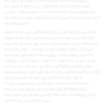
സേഫ്റ്റി & ക്വാളിറ്റി മാനേജ്‌മെന്റ് കോഴ്‌സിലേക്കും
അഡ്മിഷൻ ആരംഭിച്ചു. തൊഴിൽ സാധ്യതകൾക്ക്
പുതിയ വഴിതുറക്കുന്ന സർക്കാർ അംഗീകാരമുള്ള ഈ
കോഴ്‌സുകൾക്ക് പരിമിതമായ സീറ്റുകൾ മാത്രമാണ് ഇനി
ബാക്കിയുള്ളത്.
ഫയർ & സേഫ്റ്റി എൻജിനിയറിംഗ് ഡിപ്ലോമ കോഴ്‌സ്
വിജയകരമായി പൂർത്തിയാക്കുന്നവർക്ക് ഗവൺമെന്റ്
ഐ.ടി.ഐ–ഐ.എം.സി സർട്ടിഫിക്കറ്റ്, സ്റ്റേറ്റ് റിസോഴ്‌സ്
സെന്റർ (SRC) കേരള സർട്ടിഫിക്കറ്റ്, IOSH UKയുടെ
അന്താരാഷ്ട്ര അംഗീകാരമുള്ള സർട്ടിഫിക്കറ്റ് എന്നിവ
ലഭിക്കും. എസ്.എസ്.എൽ.സി, പ്ലസ് ടു, ഐ.ടി.ഐ,
ഡിപ്ലോമ, ബിരുദം എന്നിവ പൂർത്തിയാക്കിയവർക്ക്
അപേക്ഷിക്കാം. സേഫ്റ്റി ഓഫീസർ, ഫയർ ഓഫീസർ, HSE
സൂപ്പർവൈസർ, സേഫ്റ്റി ഇൻസ്പെക്ടർ എന്നീ
തസ്തികകളിലേക്കും ഓയിൽ & ഗ്യാസ്, നിർമാണം,
വ്യവസായ മേഖലകൾ ഉൾപ്പെടെ ഇന്ത്യയിലും
വിദേശത്തുമായി മികച്ച തൊഴിൽ അവസരങ്ങളും ഈ
കോഴ്‌സിലൂടെ ലഭ്യമാകും.