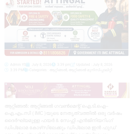
Admin YS
July 8, 2026
3:39 pm
Updated : July 8, 2026
3:39 PM
Categories :
ആറ്റിങ്ങൽ
,
ആറ്റിങ്ങൽ മുനിസിപ്പാലിറ്റി
ആറ്റിങ്ങൽ: ആറ്റിങ്ങൽ ഗവൺമെന്റ് ഐ.ടി.ഐ–
ഐ.എം.സി (IMC)യുടെ നേതൃത്വത്തിൽ ഒരു വർഷം
ദൈർഘ്യമുള്ള ഫയർ & സേഫ്റ്റി എൻജിനിയറിംഗ്
ഡിപ്ലോമ കോഴ്‌സിലേക്കും ഡിപ്ലോമ ഇൻ ഫുഡ്