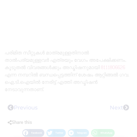
പരിമിത സീറ്റുകൾ മാത്രമുള്ളതിനാൽ
താൽപര്യമുള്ളവർ എത്രയും വേഗം അപേക്ഷിക്കണം.
കൂടുതൽ വിവരങ്ങൾക്കും അഡ്മിഷനുമായി
8111806626
എന്ന നമ്പറിൽ ബന്ധപ്പെട്ടത്തിന് ശേഷം ആറ്റിങ്ങൽ ഗവ.
ഐ.ടി.ഐയിൽ നേരിട്ട് എത്തി അഡ്മിഷൻ
നേടാവുന്നതാണ്.
Previous
Next
Share this
Facebook
Twitter
Telegram
WhatsApp