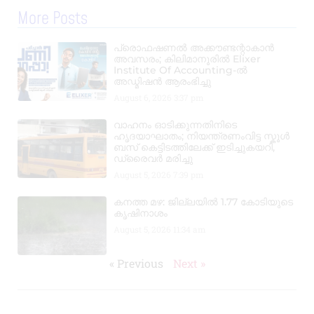
More Posts
പ്രൊഫഷണൽ അക്കൗണ്ടന്റാകാൻ
അവസരം; കിലിമാനൂരിൽ Elixer
Institute Of Accounting-ൽ
അഡ്മിഷൻ ആരംഭിച്ചു
August 6, 2026
3:37 pm
വാഹനം ഓടിക്കുന്നതിനിടെ
ഹൃദയാഘാതം; നിയന്ത്രണംവിട്ട സ്കൂൾ
ബസ് കെട്ടിടത്തിലേക്ക് ഇടിച്ചുകയറി,
ഡ്രൈവർ മരിച്ചു
August 5, 2026
7:39 pm
കനത്ത മഴ: ജില്ലയിൽ 1.77 കോടിയുടെ
കൃഷിനാശം
August 5, 2026
11:34 am
« Previous
Next »