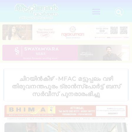
ചിറയിൻകീഴ് -MFAC മട്ടുപ്പലം വഴി
തിരുവനന്തപുരം ട്രാൻസ്പോർട്ട് ബസ്
സർവീസ് പുനരാരംഭിച്ചു