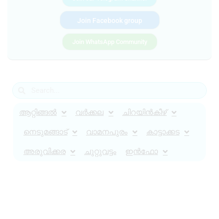
Join Facebook group
Join WhatsApp Community
ആറ്റിങ്ങൽ
വർക്കല
ചിറയിൻകീഴ്
നെടുമങ്ങാട്
വാമനപുരം
കാട്ടാക്കട
അരുവിക്കര
ചുറ്റുവട്ടം
ഇൻഫോ