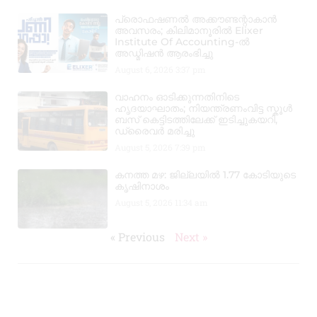
പ്രൊഫഷണൽ അക്കൗണ്ടന്റാകാൻ
അവസരം; കിലിമാനൂരിൽ Elixer
Institute Of Accounting-ൽ
അഡ്മിഷൻ ആരംഭിച്ചു
August 6, 2026
3:37 pm
വാഹനം ഓടിക്കുന്നതിനിടെ
ഹൃദയാഘാതം; നിയന്ത്രണംവിട്ട സ്കൂൾ
ബസ് കെട്ടിടത്തിലേക്ക് ഇടിച്ചുകയറി,
ഡ്രൈവർ മരിച്ചു
August 5, 2026
7:39 pm
കനത്ത മഴ: ജില്ലയിൽ 1.77 കോടിയുടെ
കൃഷിനാശം
August 5, 2026
11:34 am
« Previous
Next »