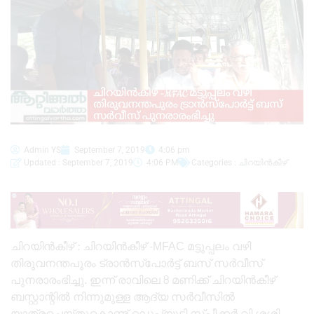
Admin YS
September 7, 2019
4:06 pm
Updated : September 7, 2019
4:06 PM
Categories :
ചിറയിൻകീഴ്
ചിറയിൻകീഴ് : ചിറയിൻകീഴ് -MFAC മട്ടുപ്പലം വഴി
തിരുവനന്തപുരം ട്രാൻസ്പോർട്ട് ബസ് സർവീസ്
പുനരാരംഭിച്ചു. ഇന്ന് രാവിലെ 8 മണിക്ക് ചിറയിൻകീഴ്
ബസ്റ്റാന്റിൽ നിന്നുമുള്ള ആദ്യ സർവീസിൽ
യാത്രചെയ്തുകൊണ്ട് ഡെപ്യൂട്ടി സ്പീക്കർ വി.ശശി