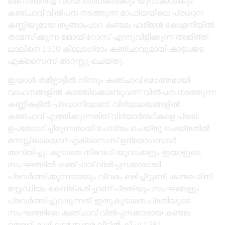
കേന്ദ്രീകരിച്ച് വിദ്യാർത്ഥികൾക്കും യുവാക്കൾക്കും
കഞ്ചാവ് വിൽപന നടത്തുന്ന മാഫിയയിലെ പ്രധാന
കണ്ണിയുമായ തൂങ്ങാംപാറ കണ്ടല ഹരിജൻ കോളനിയിൽ
താമസിക്കുന്ന ജോയ് റോസ് എന്നുവിളിക്കുന്ന അജിത്ത്
ലാലിനെ 1.100 കിലോഗ്രാം കഞ്ചാവുമായി കാട്ടാക്കട
എക്സൈസ് അറസ്റ്റു ചെയ്തു.
ഇയാൾ തമിഴ്നാട്ടിൽ നിന്നും കഞ്ചാവ് മൊത്തമായി
വാഹനങ്ങളിൽ കടത്തിക്കൊണ്ടുവന്ന് വിൽപന നടത്തുന്ന
കണ്ണികളിൽ പ്രധാനിയാണ്. വിദ്യാലയങ്ങളിൽ
കഞ്ചാവ് എത്തിക്കുന്നതിന് വിദ്യാർത്ഥികളെ പ്രതി
ഉപയോഗിച്ചിരുന്നതായി ചോദ്യം ചെയ്തു ചെയ്തതിൽ
മനസ്സിലായെന്ന് എക്സൈസ് ഉദ്യോഗസ്ഥർ
അറിയിച്ചു. കൂടാതെ നിരവധി യുവാക്കളും ഇയാളുടെ
സംഘത്തിൽ കഞ്ചാവ് വിൽപ്പനക്കാരായി
പ്രവർത്തിക്കുന്നതായും വിവരം ലഭിച്ചിട്ടുണ്ട്. കണ്ടല മിനി
സ്റ്റേഡിയം കേന്ദ്രീകരിച്ചാണ് പ്രതിയും സംഘങ്ങളും
പ്രവർത്തിച്ചുവരുന്നത്. ഇതുകൂടാതെ പ്രതിയുടെ
സംഘത്തിലെ കഞ്ചാവ് വിൽപ്പനക്കാരായ കണ്ടല
തെരളി കുഴി വടക്കേക്കര വീട്ടിൽ കിച്ചു (28)