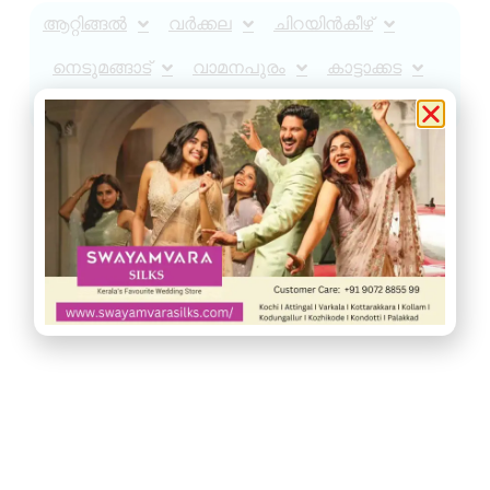
ആറ്റിങ്ങൽ
വർക്കല
ചിറയിൻകീഴ്
നെടുമങ്ങാട്
വാമനപുരം
കാട്ടാക്കട
അരുവിക്കര
ചുറ്റുവട്ടം
ഇൻഫോ