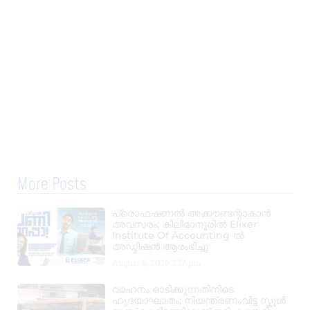
More Posts
പ്രൊഫഷണൽ അക്കൗണ്ടന്റാകാൻ
അവസരം; കിലിമാനൂരിൽ Elixer
Institute Of Accounting-ൽ
അഡ്മിഷൻ ആരംഭിച്ചു
August 6, 2026
3:37 pm
വാഹനം ഓടിക്കുന്നതിനിടെ
ഹൃദയാഘാതം; നിയന്ത്രണംവിട്ട സ്കൂൾ