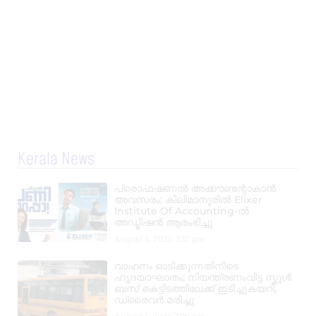
Kerala News
പ്രൊഫഷണൽ അക്കൗണ്ടന്റാകാൻ
അവസരം; കിലിമാനൂരിൽ Elixer
Institute Of Accounting-ൽ
അഡ്മിഷൻ ആരംഭിച്ചു
August 6, 2026
3:37 pm
വാഹനം ഓടിക്കുന്നതിനിടെ
ഹൃദയാഘാതം; നിയന്ത്രണംവിട്ട സ്കൂൾ
ബസ് കെട്ടിടത്തിലേക്ക് ഇടിച്ചുകയറി,
ഡ്രൈവർ മരിച്ചു