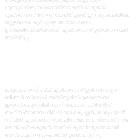
എന്നുവിളിക്കുന്ന മനോജിനെ കഞ്ചാവുമായി
എക്സൈസ് അറസ്റ്റ് ചെയ്തിട്ടുണ്ട്. ഈ ശൃംഖലയിലെ
മറ്റുള്ളവരെ കുറിച്ചുള്ള അന്വേഷണം
ഊർജ്ജിതമാക്കിയതായി എക്സൈസ് ഉദ്യോഗസ്ഥർ
അറിയിച്ചു.
കാട്ടാക്കട റെയിഞ്ച് എക്സൈസ് ഇൻസ്പെക്ടർ
ബി.ആർ സ്വരൂപ്, അസിസ്റ്റൻറ് എക്സൈസ്
ഇൻസ്പെക്ടർ വിജി സുനിൽകുമാർ, പ്രിവന്റീവ്
ഓഫീസർമാരായ ഗിരീഷ്, രാധാകൃഷ്ണൻ, ശിശുപാലൻ,
സിവിൽ എക്സൈസ് ഓഫീസർമാരായ വിനോദ്, സജി,
രജിത്, ഹർഷകുമാർ, സതീഷ് കുമാർ തുടങ്ങിയവർ
അന്വേഷണ സംഘത്തിൽ ഉണ്ടായിരുന്നു.