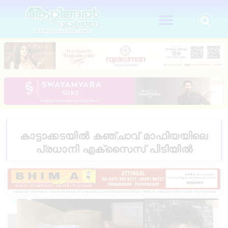
കാട്ടാക്കടയിൽ കഞ്ചാവ് മാഫിയയിലെ
പ്രധാനി എക്സൈസ് പിടിയിൽ