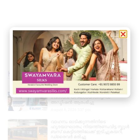
Kerala News
പ്രൊഫഷണൽ അക്കൗണ്ടന്റാകാൻ
അവസരം; കിലിമാനൂരിൽ Elixer
Institute Of Accounting-ൽ
അഡ്മിഷൻ ആരംഭിച്ചു
August 6, 2026
3:37 pm
വാഹനം ഓടിക്കുന്നതിനിടെ
ഹൃദയാഘാതം; നിയന്ത്രണംവിട്ട സ്കൂൾ
ബസ് കെട്ടിടത്തിലേക്ക് ഇടിച്ചുകയറി,
ഡ്രൈവർ മരിച്ചു