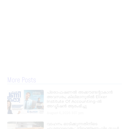
More Posts
പ്രൊഫഷണൽ അക്കൗണ്ടന്റാകാൻ
അവസരം; കിലിമാനൂരിൽ Elixer
Institute Of Accounting-ൽ
അഡ്മിഷൻ ആരംഭിച്ചു
August 6, 2026
3:37 pm
വാഹനം ഓടിക്കുന്നതിനിടെ
ഹൃദയാഘാതം; നിയന്ത്രണംവിട്ട സ്കൂൾ