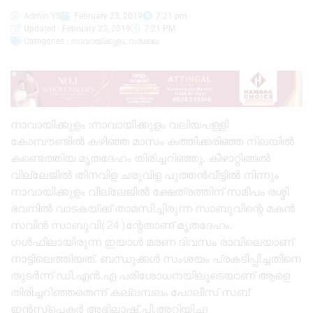
Admin YS
February 23, 2019
7:21 pm
Updated : February 23, 2019
7:21 PM
Categories :
നാവായ്ക്കുളം
,
വർക്കല
നാവായിക്കുളം :നാവായിക്കുളം വലിയപള്ളി
കോമ്പൗണ്ടിൽ കഴിഞ്ഞ മാസം കത്തിക്കരിഞ്ഞ നിലയിൽ
കണ്ടെത്തിയ മൃതദേഹം തിരിച്ചറിഞ്ഞു. കീഴാറ്റിങ്ങൽ
വില്ലേജിൽ തിനവിള ചരുവിള പുത്തൻവീട്ടിൽ നിന്നും
നാവായിക്കുളം വില്ലേജിൽ ക്ഷേത്രത്തിന് സമീപം രശ്മി
ഭവനിൽ വാടകയ്ക്ക് താമസിച്ചിരുന്ന സാബുവിന്റെ മകൻ
സവിൻ സാബുവി(24)ന്റേതാണ് മൃതദേഹം.
ഗൾഫിലായിരുന്ന ഇയാൾ മരണ ദിവസം രാവിലെയാണ്
നാട്ടിലെത്തിയത്. ബന്ധുക്കൾ സംശയം പ്രകടിപ്പിച്ചതിനെ
തുടർന്ന് ഡി.എൻ.എ പരിശോധനയിലൂടെയാണ് ആളെ
തിരിച്ചറിഞ്ഞതെന്ന് കല്ലമ്പലം പോലീസ് സബ്
ഇൻസ്പെക്ടർ അഭിലാഷ്.പി.അറിയിച്ചു