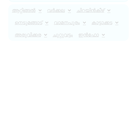
ആറ്റിങ്ങൽ
വർക്കല
ചിറയിൻകീഴ്
നെടുമങ്ങാട്
വാമനപുരം
കാട്ടാക്കട
അരുവിക്കര
ചുറ്റുവട്ടം
ഇൻഫോ