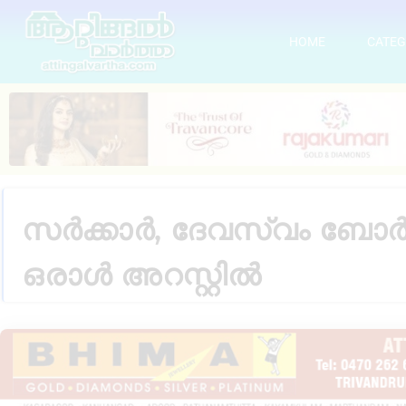
HOME
CATEG
സർക്കാർ, ദേവസ്വം ബോർഡ് 
ഒരാൾ അറസ്റ്റിൽ