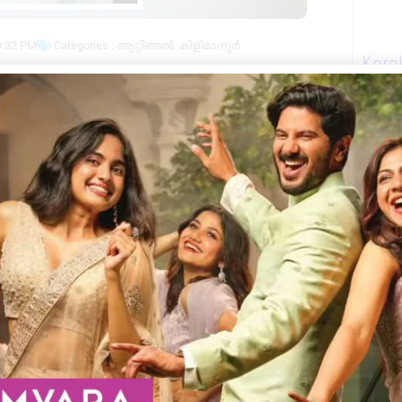
9:32 PM
Categories :
ആറ്റിങ്ങൽ
,
കിളിമാനൂർ
Kera
ാഗ്ദാനം ചെയ്ത് തട്ടിപ്പ് നടത്തി ഒളിവിൽ
്ടവാരം ശ്രീഭവനിൽ ബാലകൃഷ്ണപിളളയുടെ മകൻ
സ്റ്റ് ചെയ്തത് .
ന് തെറ്റിദ്ധരിപ്പിച്ച് വിവിധ ഗവൺമെൻറ്
്ടെന്നും കേരളത്തിലെ വിവിധ സ്കൂളുകളിൽ
വിശ്വസിപ്പിച്ച് നിരവധി പേരിൽ നിന്നും പണം
നൽകിയ കേസ്സിലെ 2 -ാം പ്രതിയാണ് ഇയാൾ.
സ്കൂളുകളുടെ വ്യാജ സീലുകളും , വ്യാജ
ിൻറ അറസ്റ്റിനെ തുടർന്ന് 2017 സെപ്റ്റംബർ