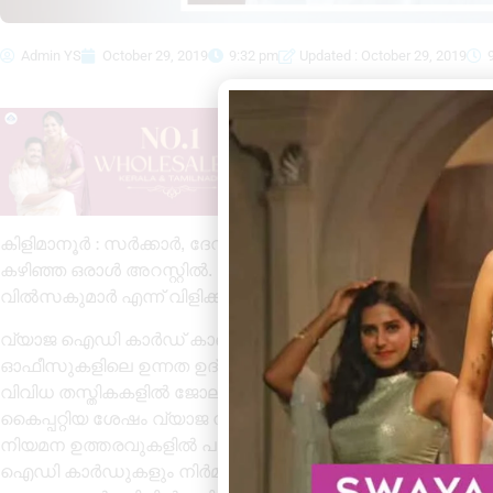
Admin YS
October 29, 2019
9:32 pm
Updated : October 29, 2019
കിളിമാനൂർ : സർക്കാർ, ദേവസ്വം ബോർഡ് സ്കൂളുകളിൽ ജോലി വ
കഴിഞ്ഞ ഒരാൾ അറസ്റ്റിൽ. കൊടുവഴന്നൂർ വില്ലേജിൽ തോട
വിൽസകുമാർ എന്ന് വിളിക്കുന്ന ഉൽസകുമാർ (47)നെയാണ് അറ
വ്യാജ ഐഡി കാർഡ് കാണിച്ച് ഗവൺമെൻറ് ഉദ്യോഗസ്ഥനാണെന്
ഓഫീസുകളിലെ ഉന്നത ഉദ്യോഗസ്ഥരുമായി അടുത്ത ബന്ധമുണ
വിവിധ തസ്തികകളിൽ ജോലി വാങ്ങി കൊടുക്കാമെന്നും പറഞ്ഞ് 
കൈപ്പറ്റിയ ശേഷം വ്യാജ നിയമന ഉത്തരവുകൾ നിർമ്മിച്ച് 
നിയമന ഉത്തരവുകളിൽ പതിക്കുന്നതിന് വിവിധ ഗവൺമെൻറ് 
ഐഡി കാർഡുകളും നിർമ്മിച്ച ഇയാൾ ഒന്നാം പ്രതി അഭിജിത്ത