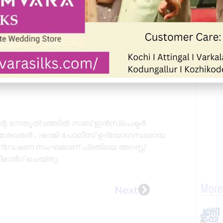
നൂരിൽ നടത്തിവന്നിരുന്ന ക്രിസ്റ്റൽ &
ാജ ഐഡി കാർഡുകളും വ്യാജ സീലുകളും
്റെ നേതൃത്വത്തിൽ സബ് ഇൻസ്പെക്ടർ
ാജശേഖരൻ , ഷാജി പോലീസ് ഉദ്യോഗസ്ഥരായ
ട്ട അന്വേഷണ സംഘമാണ് പ്രതിയെ അറസ്റ്റ്
ിമാൻറ് ചെയ്തു.
More
Next