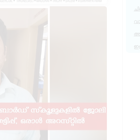
ചി
വ
അര
ഇ