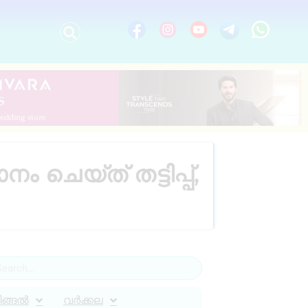
ചെയ്ത് തട്ടിപ്പ്,
ിങ്ങൽ
വർക്കല