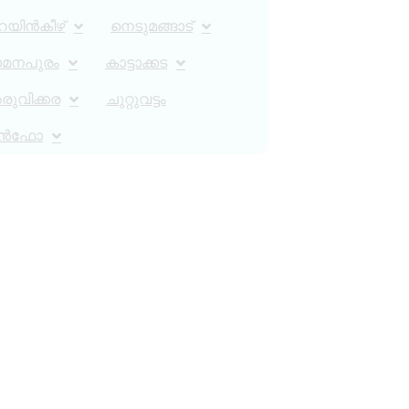
റയിൻകീഴ്
നെടുമങ്ങാട്
ാമനപുരം
കാട്ടാക്കട
ുവിക്കര
ചുറ്റുവട്ടം
ൻഫോ