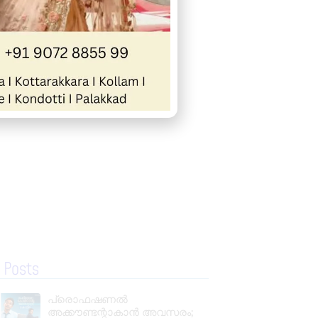
« Previous
Next »
 Posts
പ്രൊഫഷണൽ
അക്കൗണ്ടന്റാകാൻ അവസരം;