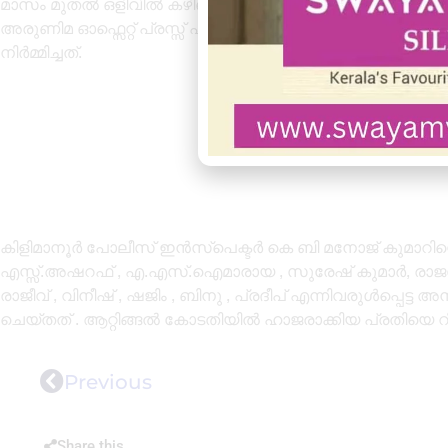
മാസം മുതൽ ഒളിവിൽ കഴിഞ്ഞ് വരികയായിരുന്നു. പ്രതി കിളിമാ
അരുണിമ ഓഫ്സെറ്റ് പ്രസ്സ് എന്ന സ്ഥാപനത്തിലാണ് വ്യ
നിർമ്മിച്ചത്.
കിളിമാനൂർ പോലീസ് ഇൻസ്പെക്ടർ കെ ബി മനോജ് കുമാറിന
എസ്സ്.അഷറഫ് , എ.എസ്‌.ഐമാരായ , സുരേഷ് കുമാർ, ര
രാജീവ് , വിനീഷ് , ഷജിം , ബിനു , പ്രദീപ് എന്നിവരുൾപ്പെ
ചെയ്തത് . ആറ്റിങ്ങൽ കോടതിയിൽ ഹാജരാക്കിയ പ്രതിയെ റ
Previous
Share this