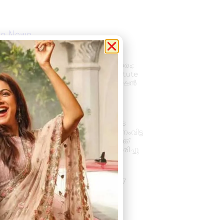
la News
പ്രൊഫഷണൽ
അക്കൗണ്ടന്റാകാൻ അവസരം;
കിലിമാനൂരിൽ Elixer Institute
Of Accounting-ൽ അഡ്മിഷൻ
ആരംഭിച്ചു
August 6, 2026
3:37 pm
വാഹനം ഓടിക്കുന്നതിനിടെ
ഹൃദയാഘാതം; നിയന്ത്രണംവിട്ട
സ്കൂൾ ബസ് കെട്ടിടത്തിലേക്ക്
ഇടിച്ചുകയറി, ഡ്രൈവർ മരിച്ചു
August 5, 2026
7:39 pm
കനത്ത മഴ: ജില്ലയിൽ 1.77
കോടിയുടെ കൃഷിനാശം
August 5, 2026
11:34 am