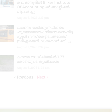
കിലിമാനൂരിൽ Elixer Institute
Of Accounting-ൽ അഡ്മിഷൻ
ആരംഭിച്ചു
August 6, 2026
3:37 pm
വാഹനം ഓടിക്കുന്നതിനിടെ
ഹൃദയാഘാതം; നിയന്ത്രണംവിട്ട
സ്കൂൾ ബസ് കെട്ടിടത്തിലേക്ക്
ഇടിച്ചുകയറി, ഡ്രൈവർ മരിച്ചു
August 5, 2026
7:39 pm
കനത്ത മഴ: ജില്ലയിൽ 1.77
കോടിയുടെ കൃഷിനാശം
August 5, 2026
11:34 am
« Previous
Next »