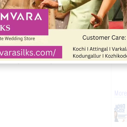
്തു. കുറച്ചുനാൾ മുൻപ്‌
്ടിരുന്നു. വീടിന്റെ കതകും ആയുധംകൊണ്ട്
ുന്നയാൾ ഭയന്ന് വീട് വിറ്റുപോയി.
്ടിയുള്ള അതിക്രമമാണോ എന്ന് പോലീസ്
ാവമുള്ള സംഘടനയുടെ പങ്കും
. ക്യാമറയും പരിശോധിക്കുകയാണ്.
More