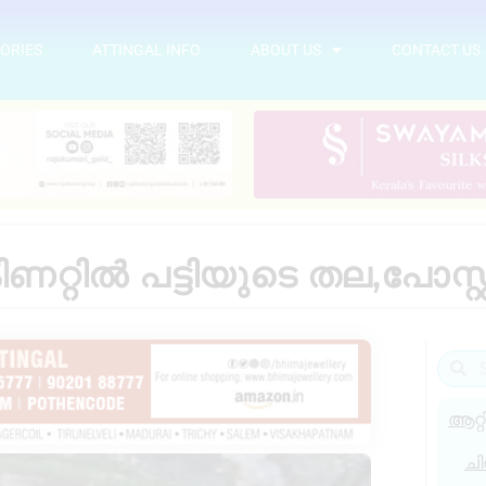
ORIES
ATTINGAL INFO
ABOUT US
CONTACT US
ിണറ്റിൽ പട്ടിയുടെ തല,പോസ്റ്റ
ആറ്റ
ചി