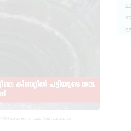
വ
അര
ഇ
PM
Categories :
നെല്ലനാട്
,
വാമനപുരം