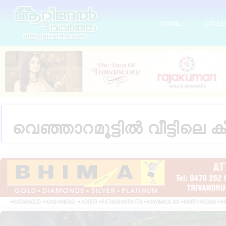
HOME
CATEG
വെഞ്ഞാറമൂട്ടിൽ വീട്ടിലെ ക