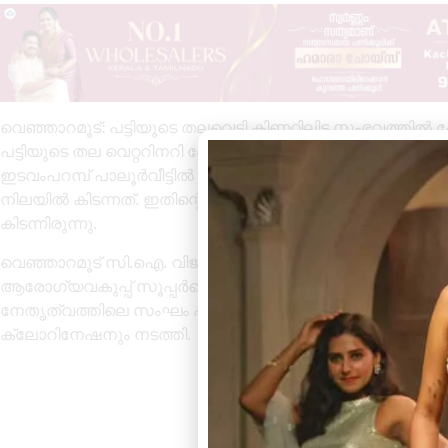
വെഞ്ഞാറമൂട്: പട്ടിയുടെ തലവെട്ടി കിണറ്റിലിട്ട സംഭവത്
പട്ടിയുടെ തല വെറ്ററിനറി ഡോക്ടർമാരുടെ നേതൃത്വത്തിൽ പോസ
ഇടവംപറമ്പ് പാലൂർവീട്ടിൽ തുളസിയുടെ വീട്ടിലെ കിണറ്റിലാണ്
നിലയിൽ കിടന്നത്. ഇതിന്റെ ഉടൽ അഴുകിയനിലയിൽ കുറച്
കിടന്നിരുന്നു.
വെഞ്ഞാറമൂട് സി.ഐ. വിജയന്റെ നേതൃത്വത്തിലെ പോലീസാ
ആരോഗ്യവകുപ്പ് സൂപ്പർവൈസർ ജോജോ സിറിയക്, ഹെൽത്
നേതൃത്വത്തിലെ സംഘം എത്തി കിണറ്റിലെ വെള്ളം പരിശോധിച്
ക്ലോറിനേഷനും നടത്തി.