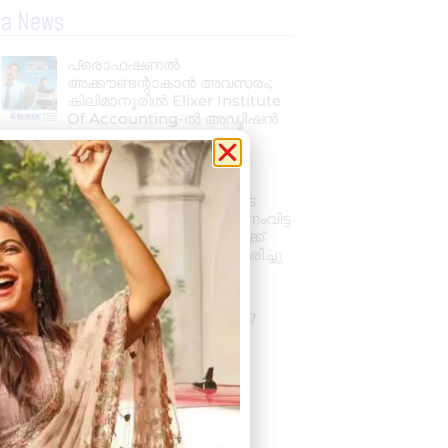
la News
പ്രൊഫഷണൽ
അക്കൗണ്ടന്റാകാൻ അവസരം;
കിലിമാനൂരിൽ Elixer Institute
Of Accounting-ൽ അഡ്മിഷൻ
ആരംഭിച്ചു
August 6, 2026
3:37 pm
വാഹനം ഓടിക്കുന്നതിനിടെ
ഹൃദയാഘാതം; നിയന്ത്രണംവിട്ട
സ്കൂൾ ബസ് കെട്ടിടത്തിലേക്ക്
ഇടിച്ചുകയറി, ഡ്രൈവർ മരിച്ചു
August 5, 2026
7:39 pm
കനത്ത മഴ: ജില്ലയിൽ 1.77
കോടിയുടെ കൃഷിനാശം
August 5, 2026
11:34 am
« Previous
Next »