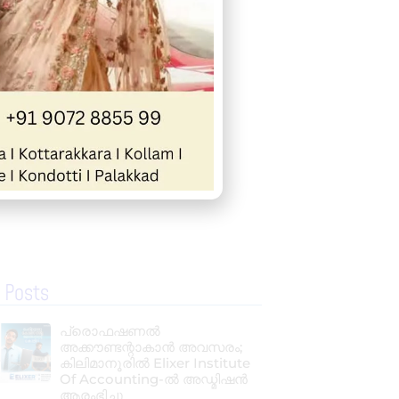
 Posts
പ്രൊഫഷണൽ
അക്കൗണ്ടന്റാകാൻ അവസരം;
കിലിമാനൂരിൽ Elixer Institute
Of Accounting-ൽ അഡ്മിഷൻ
ആരംഭിച്ചു