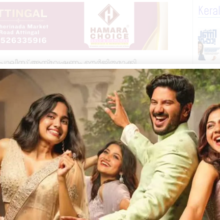
Kera
തിൽ പോലീസ് അന്വേഷണം ഊർജിതമാക്കി.
്റ്റ്മോർട്ടം നടത്തി. പരമേശ്വരം
 പട്ടിയുടെ വെട്ടിമാറ്റിയ തല അഴുകിയ
ചകലെയുള്ള അങ്കണവാടിയുടെ വശത്ത്
ണ് കേസ് അന്വേഷിക്കുന്നത്.
ത് ഇൻസ്പെക്ടർ സന്തോഷ് എന്നിവരുടെ
ചു. കിണർ പൂർണമായും വറ്റിച്ച്