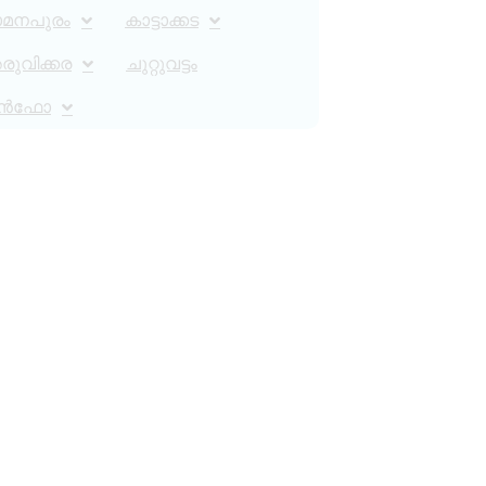
ാമനപുരം
കാട്ടാക്കട
ുവിക്കര
ചുറ്റുവട്ടം
ൻഫോ