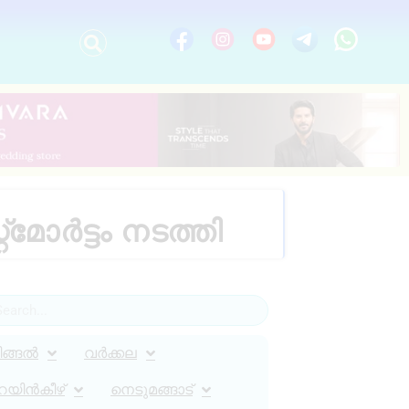
്മോർട്ടം നടത്തി
ിങ്ങൽ
വർക്കല
റയിൻകീഴ്
നെടുമങ്ങാട്