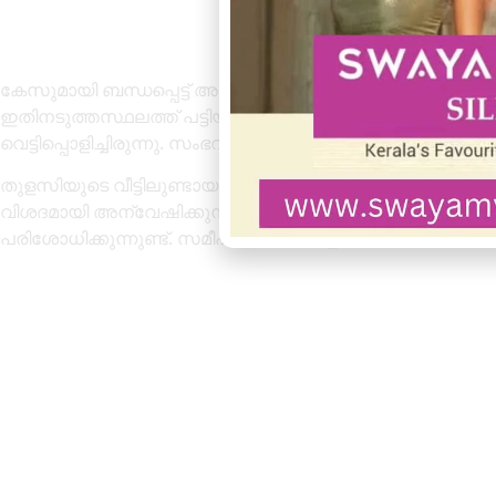
കേസുമായി ബന്ധപ്പെട്ട് അഞ്ചുപേരെ പോലീസ് ചോദ്യം ചെയ
ഇതിനടുത്തസ്ഥലത്ത് പട്ടിയുടെ വയർ രണ്ടായി വെട്ടിമുറിച്ചിട
വെട്ടിപ്പൊളിച്ചിരുന്നു. സംഭവത്തിനുശേഷം അവിടെ താമസിച്ചിര
തുളസിയുടെ വീട്ടിലുണ്ടായ സംഭവം ഭീതിയുണ്ടാക്കാൻ വേണ
വിശദമായി അന്വേഷിക്കുന്നുണ്ട്. ഏതെങ്കിലും തീവ്രസ്വഭ
പരിശോധിക്കുന്നുണ്ട്. സമീപ പ്രദേശങ്ങളിലെ സി.സി.ടി.വി