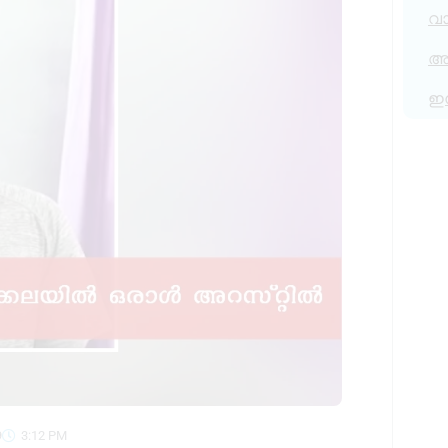
വ
അര
ഇ
9
3:12 PM