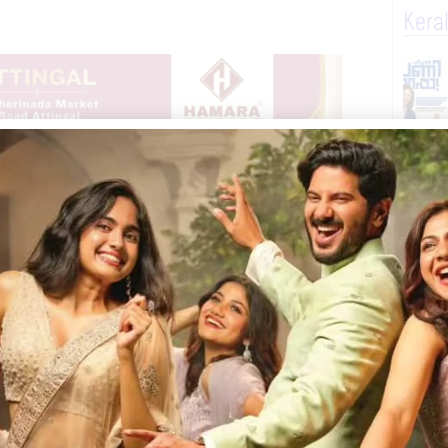
Kera
്റ്റ് ചെയ്തു. തമിഴ്നാട് ഈറോഡ് സ്വദേശി
 മൂങ്ങോട് സ്വദേശി അബിൻ എന്നിവരുടെ
പ്രതി അറസ്റ്റിലായത്.