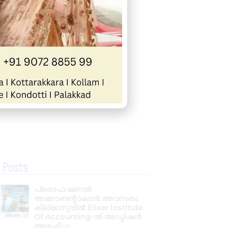
 Posts
പ്രൊഫഷണൽ
അക്കൗണ്ടന്റാകാൻ അവസരം;
കിലിമാനൂരിൽ Elixer Institute
Of Accounting-ൽ അഡ്മിഷൻ
ആരംഭിച്ചു