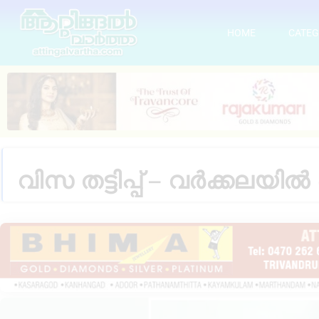
HOME
CATEG
വിസ തട്ടിപ്പ് – വർക്കലയി