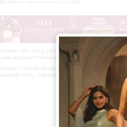
Categories :
വർക്കല
,
വർക്കല മുനിസിപ്പാലിറ്റി
വർക്കല : വിസ തട്ടിപ്പു കേസിൽ ഒരാളെ വർക്കല പോലീസ് അറസ
പ്രേം കുമാറാണ് വർക്കല പോലീസിന്റെ പിടിയിലായത്.
വർക്കല സ്വദേശി വിവേക്, കടയ്ക്കാവൂർ സ്വദേശി വിഷ്ണു,
കയ്യിൽ നിന്നും 13അര ലക്ഷം രൂപ തട്ടിയെടുത്ത കേസിലാണ് 