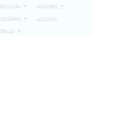
ാമനപുരം
കാട്ടാക്കട
ുവിക്കര
ചുറ്റുവട്ടം
ൻഫോ