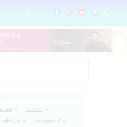
ിങ്ങൽ
വർക്കല
റയിൻകീഴ്
നെടുമങ്ങാട്