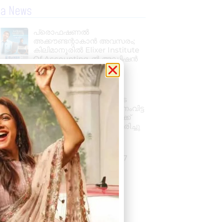
la News
പ്രൊഫഷണൽ
അക്കൗണ്ടന്റാകാൻ അവസരം;
കിലിമാനൂരിൽ Elixer Institute
Of Accounting-ൽ അഡ്മിഷൻ
ആരംഭിച്ചു
August 6, 2026
3:37 pm
വാഹനം ഓടിക്കുന്നതിനിടെ
ഹൃദയാഘാതം; നിയന്ത്രണംവിട്ട
സ്കൂൾ ബസ് കെട്ടിടത്തിലേക്ക്
ഇടിച്ചുകയറി, ഡ്രൈവർ മരിച്ചു
August 5, 2026
7:39 pm
കനത്ത മഴ: ജില്ലയിൽ 1.77
കോടിയുടെ കൃഷിനാശം
August 5, 2026
11:34 am
« Previous
Next »