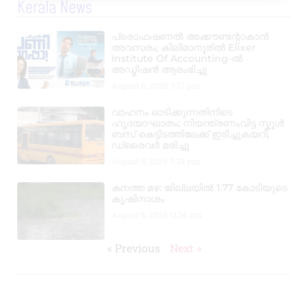
Kerala News
പ്രൊഫഷണൽ അക്കൗണ്ടന്റാകാൻ
അവസരം; കിലിമാനൂരിൽ Elixer
Institute Of Accounting-ൽ
അഡ്മിഷൻ ആരംഭിച്ചു
August 6, 2026
3:37 pm
വാഹനം ഓടിക്കുന്നതിനിടെ
ഹൃദയാഘാതം; നിയന്ത്രണംവിട്ട സ്കൂൾ
ബസ് കെട്ടിടത്തിലേക്ക് ഇടിച്ചുകയറി,
ഡ്രൈവർ മരിച്ചു
August 5, 2026
7:39 pm
കനത്ത മഴ: ജില്ലയിൽ 1.77 കോടിയുടെ
കൃഷിനാശം
August 5, 2026
11:34 am
« Previous
Next »