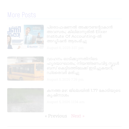
More Posts
പ്രൊഫഷണൽ അക്കൗണ്ടന്റാകാൻ
അവസരം; കിലിമാനൂരിൽ Elixer
Institute Of Accounting-ൽ
അഡ്മിഷൻ ആരംഭിച്ചു
August 6, 2026
3:37 pm
വാഹനം ഓടിക്കുന്നതിനിടെ
ഹൃദയാഘാതം; നിയന്ത്രണംവിട്ട സ്കൂൾ
ബസ് കെട്ടിടത്തിലേക്ക് ഇടിച്ചുകയറി,
ഡ്രൈവർ മരിച്ചു
August 5, 2026
7:39 pm
കനത്ത മഴ: ജില്ലയിൽ 1.77 കോടിയുടെ
കൃഷിനാശം
August 5, 2026
11:34 am
« Previous
Next »