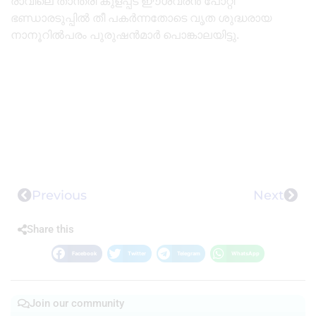
രാവിലെ താന്ത്രീ കുളപ്പട ഈശ്വരൻ പോറ്റി
ഭണ്ഡാരടുപ്പിൽ തീ പകർന്നതോടെ വൃത ശുദ്ധരായ
നാനൂറിൽപരം പുരുഷൻമാർ പൊങ്കാലയിട്ടു.
Previous
Next
Share this
Facebook
Twitter
Telegram
WhatsApp
Join our community