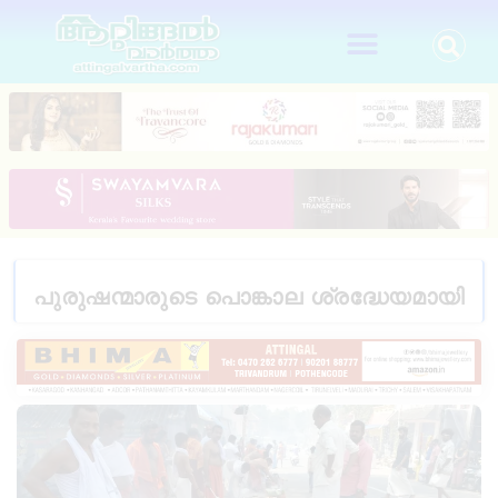
പുരുഷന്മാരുടെ പൊങ്കാല ശ്രദ്ധേയമായി