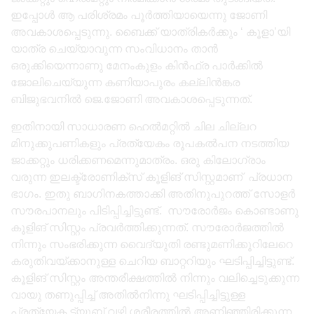
ഇപ്പോൾ ആ പരിശ്രമം പൂർത്തിയായെന്നു ജോണി
അവകാശപ്പെടുന്നു. ബൈക്ക് യാത്രികർക്കും ‘ കൂളാ’യി
യാത്ര ചെയ്യാവുന്ന സംവിധാനം താൻ
ഒരുക്കിയെന്നാണു മേനംകുളം കിൻഫ്ര പാർക്കിൽ
ജോലിചെയ്യുന്ന കണിയാപുരം കല്ലിൻങ്കര
ബിജുഭവനിൽ ജെ.ജോണി അവകാശപ്പെടുന്നത്.
ഇതിനായി സാധാരണ ഹെൽമറ്റിൽ ചില ചില്ലറ
മിനുക്കുപണികളും പ്രത്യേകം രൂപകൽപന നടത്തിയ
ജാക്കറ്റും ധരിക്കണമെന്നുമാത്രം. ഒരു കിലോഗ്രാം
വരുന്ന ഇലക്ട്രോണിക്സ് കൂളിങ് സിസ്റ്റമാണ് പ്രധാന
ഭാഗം. ഇതു ബാഗിനകത്താക്കി അതിനുപുറത്ത് സോളർ
സൗരപാനലും പിടിപ്പിച്ചിട്ടുണ്ട്. സൗരോർജം കൊണ്ടാണു
കൂളിങ് സിസ്റ്റം പ്രവർത്തിക്കുന്നത്. സൗരോർജത്തിൽ
നിന്നും സംഭരിക്കുന്ന വൈദ്യുതി രണ്ടുമണിക്കൂറിലേറെ
കരുതിവയ്ക്കാനുള്ള ചെറിയ ബാറ്ററിയും ഘടിപ്പിച്ചിട്ടുണ്ട്.
കൂളിങ് സിസ്റ്റം അന്തരീക്ഷത്തിൽ നിന്നും വലിച്ചെടുക്കുന്ന
വായു തണുപ്പിച്ച് അതിൽനിന്നു ഘടിപ്പിച്ചിട്ടുള്ള
പ്രത്യേക ട്യൂബ് വഴി ശരീരത്തിൽ അണിഞ്ഞിരിക്കുന്ന