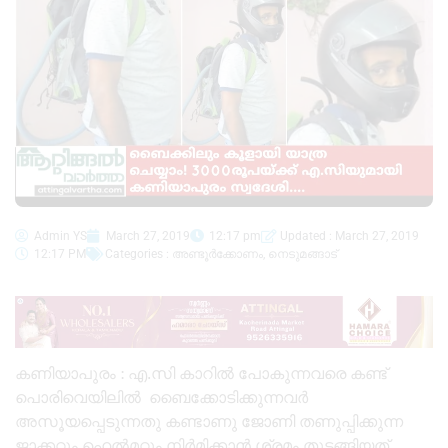
Admin YS
March 27, 2019
12:17 pm
Updated : March 27, 2019
12:17 PM
Categories :
അണ്ടൂർക്കോണം
,
നെടുമങ്ങാട്
കണിയാപുരം : എ.സി കാറിൽ പോകുന്നവരെ കണ്ട്
പൊരിവെയിലിൽ ബൈക്കോടിക്കുന്നവർ
അസൂയപ്പെടുന്നതു കണ്ടാണു ജോണി തണുപ്പിക്കുന്ന
ജാക്കറ്റും ഹെൽമറ്റും നിർമിക്കാൻ ശ്രമം തുടങ്ങിയത്.