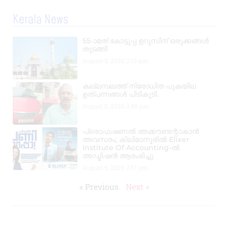
Kerala News
55-ാമത് കോട്ടുപ്പ ഉറൂസിന് ഒരുക്കങ്ങൾ
തുടങ്ങി
August 9, 2026
2:19 pm
കല്ലമ്പലത്ത് നിരോധിത പുകയില
ഉത്പന്നങ്ങൾ പിടികൂടി.
August 8, 2026
2:48 pm
പ്രൊഫഷണൽ അക്കൗണ്ടന്റാകാൻ
അവസരം; കിലിമാനൂരിൽ Elixer
Institute Of Accounting-ൽ
അഡ്മിഷൻ ആരംഭിച്ചു
August 6, 2026
3:37 pm
« Previous
Next »