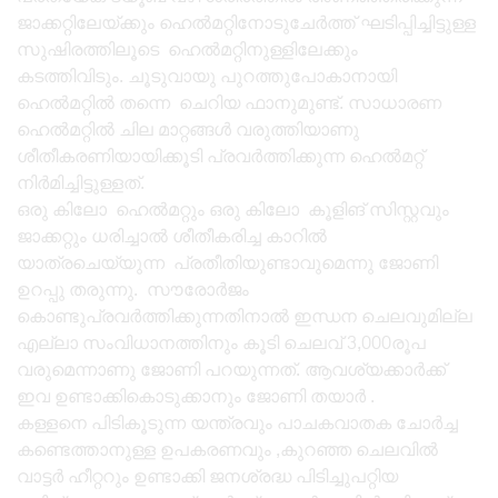
ജാക്കറ്റിലേയ്ക്കും ഹെൽമറ്റിനോടുചേർത്ത് ഘടിപ്പിച്ചിട്ടുള്ള
സുഷിരത്തിലൂടെ ഹെൽമറ്റിനുള്ളിലേക്കും
കടത്തിവിടും. ചൂടുവായു പുറത്തുപോകാനായി
ഹെൽമറ്റിൽ തന്നെ ചെറിയ ഫാനുമുണ്ട്. സാധാരണ
ഹെൽമറ്റിൽ ചില മാറ്റങ്ങൾ വരുത്തിയാണു
ശീതീകരണിയായിക്കൂടി പ്രവർത്തിക്കുന്ന ഹെൽമറ്റ്
നിർമിച്ചിട്ടുള്ളത്.
ഒരു കിലോ ഹെൽമറ്റും ഒരു കിലോ കൂളിങ് സിസ്റ്റവും
ജാക്കറ്റും ധരിച്ചാൽ ശീതീകരിച്ച കാറിൽ
യാത്രചെയ്യുന്ന പ്രതീതിയുണ്ടാവുമെന്നു ജോണി
ഉറപ്പു തരുന്നു. സൗരോർജം
കൊണ്ടുപ്രവർത്തിക്കുന്നതിനാൽ ഇന്ധന ചെലവുമില്ല
എല്ലാ സംവിധാനത്തിനും കൂടി ചെലവ് 3,000രൂപ
വരുമെന്നാണു ജോണി പറയുന്നത്. ആവശ്യക്കാർക്ക്
ഇവ ഉണ്ടാക്കികൊടുക്കാനും ജോണി തയാർ .
കള്ളനെ പിടികൂടുന്ന യന്ത്രവും പാചകവാതക ചോർച്ച
കണ്ടെത്താനുള്ള ഉപകരണവും ,കുറഞ്ഞ ചെലവിൽ
വാട്ടർ ഹീറ്ററും ഉണ്ടാക്കി ജനശ്രദ്ധ പിടിച്ചുപറ്റിയ