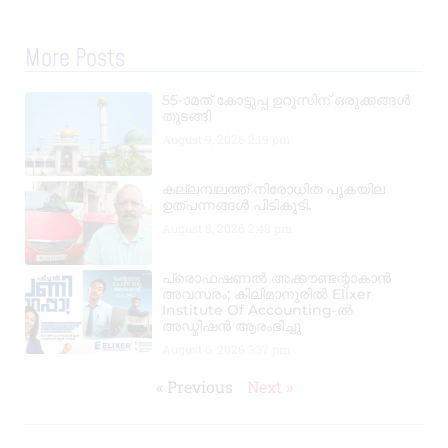
More Posts
55-ാമത് കോട്ടുപ്പ ഉറൂസിന് ഒരുക്കങ്ങൾ
തുടങ്ങി
August 9, 2026
2:19 pm
കല്ലമ്പലത്ത് നിരോധിത പുകയില
ഉത്പന്നങ്ങൾ പിടികൂടി.
August 8, 2026
2:48 pm
പ്രൊഫഷണൽ അക്കൗണ്ടന്റാകാൻ
അവസരം; കിലിമാനൂരിൽ Elixer
Institute Of Accounting-ൽ
അഡ്മിഷൻ ആരംഭിച്ചു
August 6, 2026
3:37 pm
« Previous
Next »