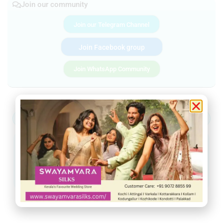
Join our community
Join our Telegram Channel
Join Facebook group
Join WhatsApp Community
ആറ്റിങ്ങൽ
വർക്കല
ചിറയിൻകീഴ്
നെടുമങ്ങാട്
വാമനപുരം
കാട്ടാക്കട
അരുവിക്കര
ചുറ്റുവട്ടം
ഇൻഫോ