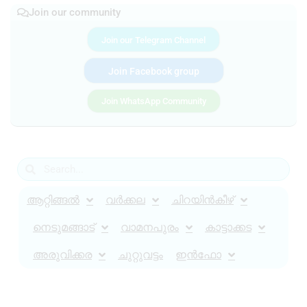
Join our community
Join our Telegram Channel
Join Facebook group
Join WhatsApp Community
ആറ്റിങ്ങൽ
വർക്കല
ചിറയിൻകീഴ്
നെടുമങ്ങാട്
വാമനപുരം
കാട്ടാക്കട
അരുവിക്കര
ചുറ്റുവട്ടം
ഇൻഫോ