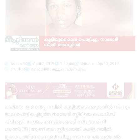
Admin YS
April 2, 2019
2:40 pm
Updated : April 2, 2019
2:41 PM
Categories :
കല്ലറ
,
വാമനപുരം
കല്ലറ: ഉത്സവപ്പറമ്പിൽ കുട്ടിയുടെ കഴുത്തിൽ നിന്നും
മാല പൊട്ടിച്ചെടുത്ത നാടോടി സ്ത്രീയെ പൊലീസ്
പിടികൂടി. സേലം കണ്ട്‍ലാംപെട്ടി സ്വദേശിനി
ശാന്തി(30)ആണ് അറസ്റ്റിലായത്. കല്ലറയിൽ
ഉത്സവത്തിനോടനുബന്ധിച്ചു നടന്ന ഘോഷയാത്ര