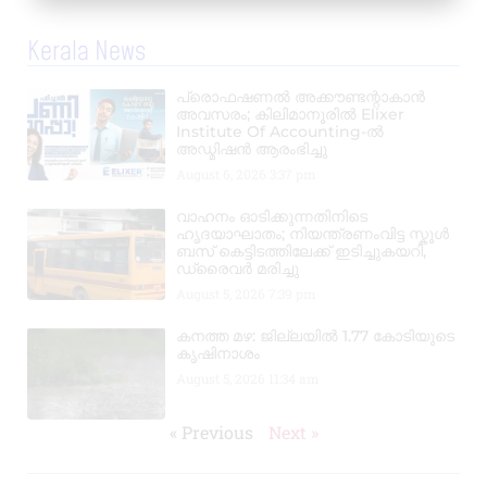
Kerala News
പ്രൊഫഷണൽ അക്കൗണ്ടന്റാകാൻ
അവസരം; കിലിമാനൂരിൽ Elixer
Institute Of Accounting-ൽ
അഡ്മിഷൻ ആരംഭിച്ചു
August 6, 2026
3:37 pm
വാഹനം ഓടിക്കുന്നതിനിടെ
ഹൃദയാഘാതം; നിയന്ത്രണംവിട്ട സ്കൂൾ
ബസ് കെട്ടിടത്തിലേക്ക് ഇടിച്ചുകയറി,
ഡ്രൈവർ മരിച്ചു
August 5, 2026
7:39 pm
കനത്ത മഴ: ജില്ലയിൽ 1.77 കോടിയുടെ
കൃഷിനാശം
August 5, 2026
11:34 am
« Previous
Next »