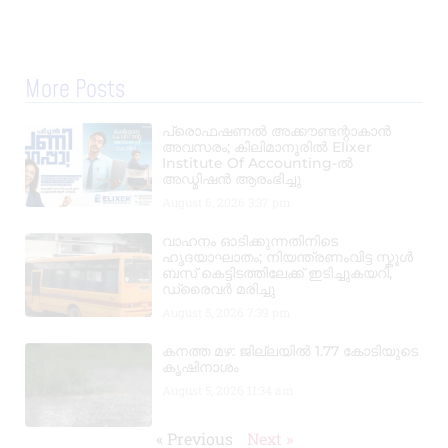
More Posts
പ്രൊഫഷണൽ അക്കൗണ്ടന്റാകാൻ
അവസരം; കിലിമാനൂരിൽ Elixer
Institute Of Accounting-ൽ
അഡ്മിഷൻ ആരംഭിച്ചു
August 6, 2026
3:37 pm
വാഹനം ഓടിക്കുന്നതിനിടെ
ഹൃദയാഘാതം; നിയന്ത്രണംവിട്ട സ്കൂൾ
ബസ് കെട്ടിടത്തിലേക്ക് ഇടിച്ചുകയറി,
ഡ്രൈവർ മരിച്ചു
August 5, 2026
7:39 pm
കനത്ത മഴ: ജില്ലയിൽ 1.77 കോടിയുടെ
കൃഷിനാശം
August 5, 2026
11:34 am
« Previous
Next »