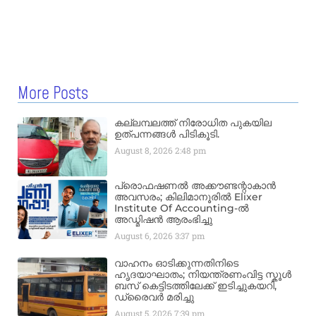
More Posts
കല്ലമ്പലത്ത് നിരോധിത പുകയില
ഉത്പന്നങ്ങൾ പിടികൂടി.
August 8, 2026
2:48 pm
പ്രൊഫഷണൽ അക്കൗണ്ടന്റാകാൻ
അവസരം; കിലിമാനൂരിൽ Elixer
Institute Of Accounting-ൽ
അഡ്മിഷൻ ആരംഭിച്ചു
August 6, 2026
3:37 pm
വാഹനം ഓടിക്കുന്നതിനിടെ
ഹൃദയാഘാതം; നിയന്ത്രണംവിട്ട സ്കൂൾ
ബസ് കെട്ടിടത്തിലേക്ക് ഇടിച്ചുകയറി,
ഡ്രൈവർ മരിച്ചു
August 5, 2026
7:39 pm