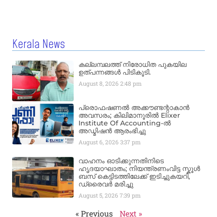
Kerala News
കല്ലമ്പലത്ത് നിരോധിത പുകയില
ഉത്പന്നങ്ങൾ പിടികൂടി.
August 8, 2026
2:48 pm
പ്രൊഫഷണൽ അക്കൗണ്ടന്റാകാൻ
അവസരം; കിലിമാനൂരിൽ Elixer
Institute Of Accounting-ൽ
അഡ്മിഷൻ ആരംഭിച്ചു
August 6, 2026
3:37 pm
വാഹനം ഓടിക്കുന്നതിനിടെ
ഹൃദയാഘാതം; നിയന്ത്രണംവിട്ട സ്കൂൾ
ബസ് കെട്ടിടത്തിലേക്ക് ഇടിച്ചുകയറി,
ഡ്രൈവർ മരിച്ചു
August 5, 2026
7:39 pm
« Previous
Next »