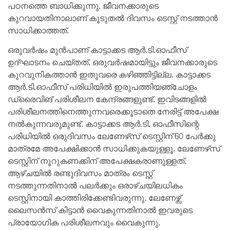
പഠനത്തെ ബാധിക്കുന്നു. ജീവനക്കാരുടെ
കുറവായതിനാലാണ് കൂടുതൽ ദിവസം ടെസ്റ്റ് നടത്താൻ
സാധിക്കാത്തത്.
ഒരുവർഷം മുൻപാണ് കാട്ടാക്കട ആർ.ടി.ഓഫീസ്
ഉദ്ഘാടനം ചെയ്തത്. ഒരുവർഷമായിട്ടും ജീവനക്കാരുടെ
കുറവുനികത്താൻ ഇതുവരെ കഴിഞ്ഞിട്ടില്ല. കാട്ടാക്കട
ആർ.ടി.ഓഫീസ് പരിധിയിൽ ഇരുപത്തിയഞ്ചോളം
ഡ്രൈവിങ് പരിശീലന കേന്ദ്രങ്ങളുണ്ട്. ഇവിടങ്ങളിൽ
പരിശീലനത്തിനെത്തുന്നവരെക്കൂടാതെ നേരിട്ട് അപേക്ഷ
നൽകുന്നവരുമുണ്ട്. കാട്ടാക്കട ആർ.ടി. ഓഫീസിന്റെ
പരിധിയിൽ ഒരുദിവസം ലേണേഴ്‌സ് ടെസ്റ്റിന് 60 പേർക്കു
മാത്രമേ അപേക്ഷിക്കാൻ സാധിക്കുകയുള്ളൂ. ലേണേഴ്‌സ്‌
ടെസ്റ്റിന് നൂറുകണക്കിന് അപേക്ഷകരാണുള്ളത്.
ആഴ്ചയിൽ രണ്ടുദിവസം മാത്രം ടെസ്റ്റ്
നടത്തുന്നതിനാൽ പലർക്കും ഒരാഴ്ചയിലധികം
ടെസ്റ്റിനായി കാത്തിരിക്കേണ്ടിവരുന്നു. ലേണേഴ്സ്
ലൈസൻസ് കിട്ടാൻ വൈകുന്നതിനാൽ ഇവരുടെ
പ്രായോഗിക പരിശീലനവും വൈകുന്നു.