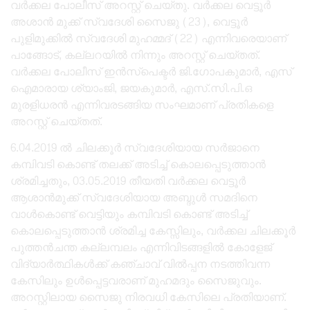
വർക്കല പോലീസ് അറസ്റ്റ് ചെയ്തു. വർക്കല വെട്ടൂർ
അശാൻ മുക്ക് സ്വദേശി സൈജു (23), വെട്ടൂർ
പുളിമുക്കിൽ സ്വദേശി മുഹമ്മദ് (22) എന്നിവരെയാണ്
പാങ്ങോട്, കല്ലറയിൽ നിന്നും അറസ്റ്റ് ചെയ്തത്.
വർക്കല പോലീസ് ഇൻസ്പെക്ടർ ജി.ഗോപകുമാർ, എസ്
ഐമാരായ ശ്യാംജി, ജയകുമാർ, എസ്.സി.പി.ഒ
മുരളിധരൻ എന്നിവരടങ്ങിയ സംഘമാണ് പ്രതികളെ
അറസ്റ്റ് ചെയ്തത്.
6.04.2019 ൽ ചിലക്കൂർ സ്വദേശിയായ സർജാനെ
കമ്പിവടി കൊണ്ട് തലക്ക് അടിച്ച് കൊലപ്പെടുത്താൻ
ശ്രമിച്ചതും, 03.05.2019 തീയതി വർക്കല വെട്ടൂർ
ആശാൻമുക്ക് സ്വദേശിയായ അബ്ദുൾ സമദിനെ
വാൾകൊണ്ട് വെട്ടിയും കമ്പിവടി കൊണ്ട് അടിച്ച്
കൊലപ്പെടുത്താൻ ശ്രമിച്ച കേസ്സിലും, വർക്കല ചിലക്കൂർ
പുത്തൻചന്ത കല്ലമ്പലം എന്നിവിടങ്ങളിൽ കോളേജ്
വിദ്യാർത്ഥികൾക്ക് കഞ്ചാവ് വിൽപ്പന നടത്തിവന്ന
കേസിലും ഉൾപ്പെട്ടവരാണ് മുഹമദും സൈജുവും.
അറസ്റ്റിലായ സൈജു നിരവധി കേസിലെ പ്രതിയാണ്.