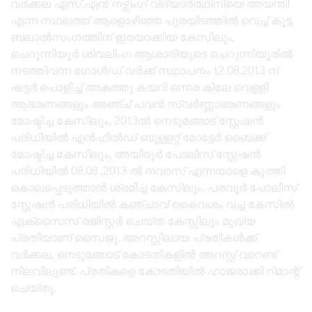
വർക്കല എസ്.എൻ നഴ്സിംഗ് വിദ്യാർത്ഥിനിയെ അയന്തി
എന്ന സ്ഥലത്ത് ആളൊഴിഞ്ഞ പുരയിടത്തിൽ വെച്ച് കൂട്ട
ബലാൽസംഗത്തിന് ഇരയാക്കിയ കേസിലും,
ചെറുന്നിയൂർ ശിവലിംഗ ആശാരിയുടെ ചെറുന്നിയൂരിൽ
നടത്തിവന്ന ഗോൾഡ് വർക്ക് സ്ഥാപനം 12.08.2013 ന്
ഷട്ടർ പൊളിച്ച് അകത്തു കയറി ഒന്നര കിലേ വെള്ളി
ആഭരണങ്ങളും അഞ്ച് പവൻ സ്വർണ്ണാഭരണങ്ങളും
മോഷ്ടിച്ച കേസിലും, 2013ൽ നെടുമങ്ങാട് സ്റ്റേഷൻ
പരിധിയിൽ എൻഫീൽഡ് ബുള്ളറ്റ് മോട്ടേർ ബൈക്ക്
മോഷ്ടിച്ച കേസിലും, അയിരൂർ പോലീസ് സ്റ്റേഷൻ
പരിധിയിൽ 08.08 ,2013 ൽ നവാസ് എന്നയാളെ കുത്തി
കൊലപ്പെടുത്താൻ ശ്രമിച്ച കേസിലും, പരവൂർ പോലീസ്
സ്റ്റേഷൻ പരിധിയിൽ കഞ്ചാവ് കൈവശം വച്ച കേസിൽ
എക്സൈസ് രജിസ്റ്റർ ചെയ്ത കേസ്സിലും മുഖ്യ
പ്രതിയാണ് സൈജു. അറസ്റ്റിലായ പ്രതികൾക്ക്
വർക്കല, നെടുമങ്ങാട് കോടതികളിൽ അറസ്റ്റ് വാറണ്ട്
നിലവിലുണ്ട്. പ്രതികളെ കോടതിയിൽ ഹാജരാക്കി റിമാന്റ്
ചെയ്തു.