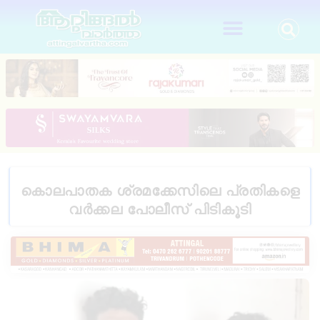
കൊലപാതക ശ്രമക്കേസിലെ പ്രതികളെ
വർക്കല പോലീസ് പിടികൂടി