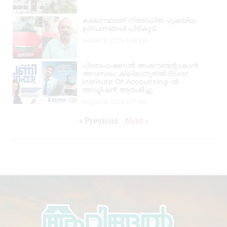
കല്ലമ്പലത്ത് നിരോധിത പുകയില
ഉത്പന്നങ്ങൾ പിടികൂടി.
August 8, 2026
2:48 pm
പ്രൊഫഷണൽ അക്കൗണ്ടന്റാകാൻ
അവസരം; കിലിമാനൂരിൽ Elixer
Institute Of Accounting-ൽ
അഡ്മിഷൻ ആരംഭിച്ചു
August 6, 2026
3:37 pm
« Previous
Next »