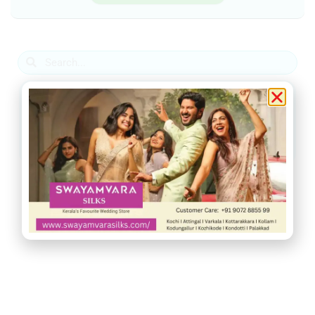
ആറ്റിങ്ങൽ
വർക്കല
ചിറയിൻകീഴ്
നെടുമങ്ങാട്
വാമനപുരം
കാട്ടാക്കട
അരുവിക്കര
ചുറ്റുവട്ടം
ഇൻഫോ