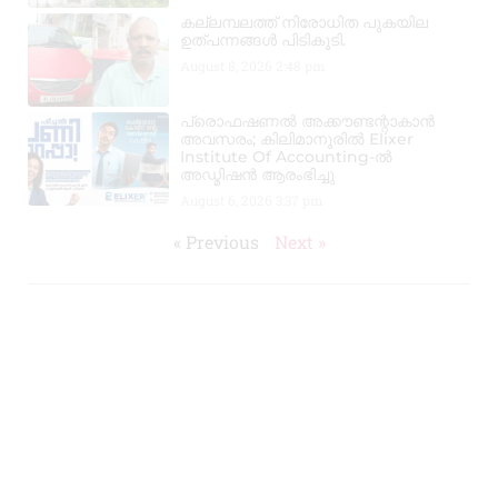
കല്ലമ്പലത്ത് നിരോധിത പുകയില
ഉത്പന്നങ്ങൾ പിടികൂടി.
August 8, 2026
2:48 pm
പ്രൊഫഷണൽ അക്കൗണ്ടന്റാകാൻ
അവസരം; കിലിമാനൂരിൽ Elixer
Institute Of Accounting-ൽ
അഡ്മിഷൻ ആരംഭിച്ചു
August 6, 2026
3:37 pm
« Previous
Next »